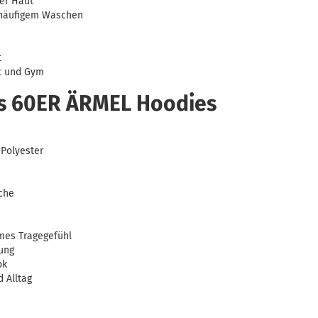
er Haut
 häufigem Waschen
t
eit und Gym
es 60ER ÄRMEL Hoodies
Polyester
che
es Tragegefühl
ung
ok
d Alltag