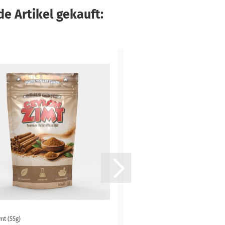
e Artikel gekauft:
mt (55g)
Flavor Drops