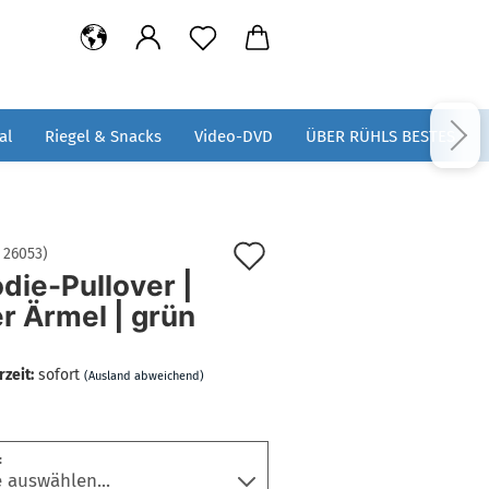
al
Riegel & Snacks
Video-DVD
ÜBER RÜHLS BESTES
Auf
:
26053
)
die-Pullover |
den
r Ärmel | grün
Merkzettel
rzeit:
sofort
(Ausland abweichend)
: