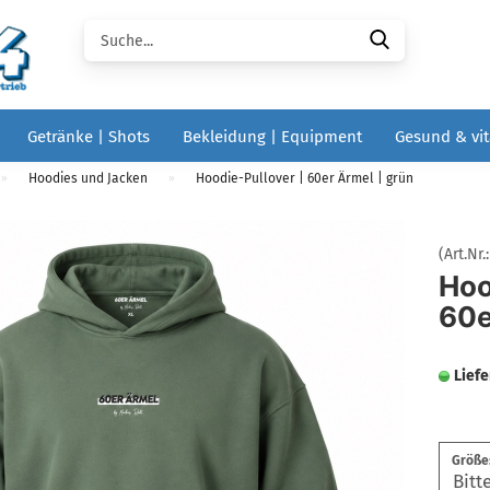
Suche...
Getränke | Shots
Bekleidung | Equipment
Gesund & vit
Hoodies und Jacken
Hoodie-Pullover | 60er Ärmel | grün
»
»
(Art.Nr.
Hoo
60e
Liefe
Größe