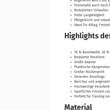
Angenehm weich auf d
Formstabil auch nach
Reduziertes Einlaufen
Hohe Langlebigkeit
Pflegeleicht und robus
Ideal für Alltag, Freiz
Highlights d
70 % Baumwolle, 30 % 
Bequeme Passform
Große Kapuze
Praktische Kängurutas
Großer Rückenprint
Dezentes Brustlogo
Weiches und angenehm
Hochwertige Verarbeit
Sportlicher Freizeit-Lo
Perfekt für Training un
Material