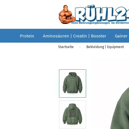
Protein
Aminosäuren | Creatin | Booster
Gainer
Startseite
Bekleidung | Equipment
»