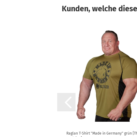
Kunden, welche diesen
y" [Thermo | Funktion]
Raglan T-Shirt "Made in Germany" grün [T