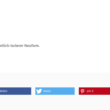
rtlich-lockerer Passform.
teilen
tweet
pin it