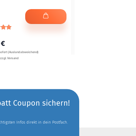
UVP* 8,95 €
 €
Nur
6,71 €
batt Coupon sichern!
tigsten Infos direkt in dein Postfach.