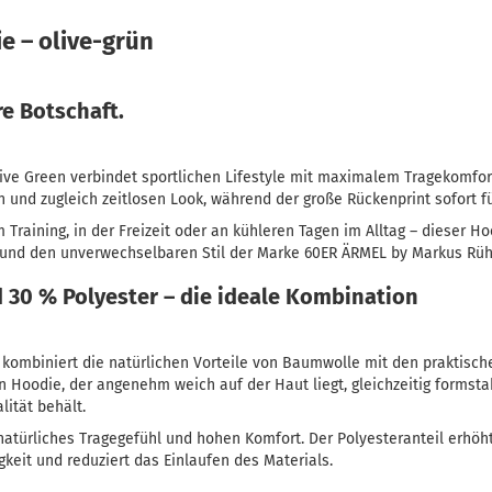
 – olive-grün
re Botschaft.
ive Green verbindet sportlichen Lifestyle mit maximalem Tragekomfort
und zugleich zeitlosen Look, während der große Rückenprint sofort f
raining, in der Freizeit oder an kühleren Tagen im Alltag – dieser Hoo
 und den unverwechselbaren Stil der Marke 60ER ÄRMEL by Markus Rüh
30 % Polyester – die ideale Kombination
 kombiniert die natürlichen Vorteile von Baumwolle mit den praktisch
in Hoodie, der angenehm weich auf der Haut liegt, gleichzeitig formsta
ität behält.
natürliches Tragegefühl und hohen Komfort. Der Polyesteranteil erhöht 
keit und reduziert das Einlaufen des Materials.