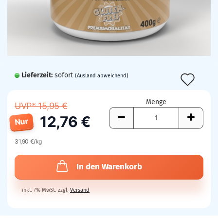
Lieferzeit:
sofort
Auf
(Ausland abweichend)
den
Menge
UVP* 15,95 €
Mer
12,76 €
Nur
31,90 €/kg
In den Warenkorb
inkl. 7% MwSt. zzgl.
Versand