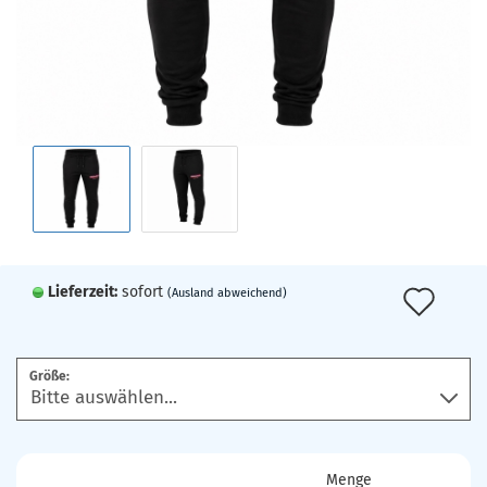
Lieferzeit:
sofort
Auf
(Ausland abweichend)
den
Mer
Größe:
Menge