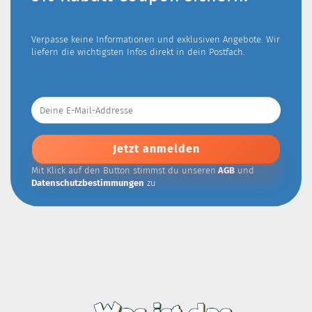
Verpasse keine Informationen und exklusiven Angebote. Wir
liefern die wichtigsten Infos direkt in dein Postfach.
Deine
E-
Mail-
Addresse
Mit Klick auf den Button stimmst du unseren
AGB
und
Datenschutzbestimmungen
zu