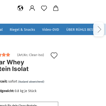
al
Riegel & Snacks
Video-DVD
ÜBER RÜHLS BESTES
Auf
(Art.Nr.:
Clear-Iso
)
ar Whey
den
tein Isolat
Merkzettel
rzeit:
sofort
(Ausland abweichend)
dgewicht:
0.8
kg je Stück
ack für dein Clear-Protein: