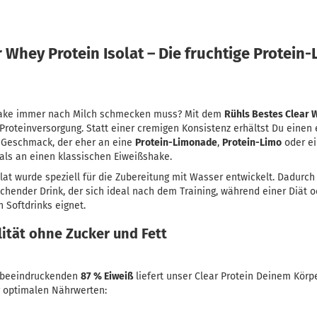
 Whey Protein Isolat – Die fruchtige Protein
shake immer nach Milch schmecken muss? Mit dem
Rühls Bestes Clear W
 Proteinversorgung. Statt einer cremigen Konsistenz erhältst Du einen 
m Geschmack, der eher an eine
Protein-Limonade
,
Protein-Limo
oder ei
 als an einen klassischen Eiweißshake.
lat wurde speziell für die Zubereitung mit Wasser entwickelt. Dadurc
schender Drink, der sich ideal nach dem Training, während einer Diät o
 Softdrinks eignet.
ität ohne Zucker und Fett
n beeindruckenden
87 % Eiweiß
liefert unser Clear Protein Deinem Kör
ig optimalen Nährwerten: