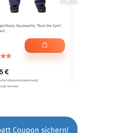
porthose, Baumwolle, "Rule the Gym",
Markus Rühl - Ruhling 4 ever - DV
au)
5 €
19,95 €
batt Coupon sichern!