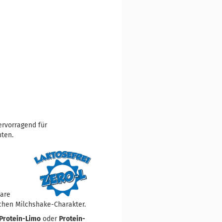
ervorragend für
hten.
lare
schen Milchshake-Charakter.
Protein-Limo
oder
Protein-