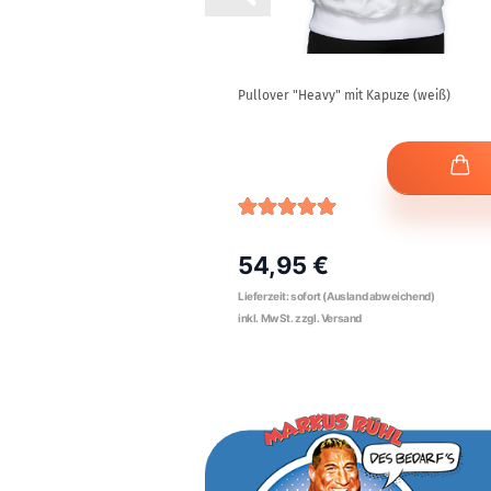
che (blau/petrol Vintage-
Pullover "Heavy" mit Kapuze (weiß)
54,95 €