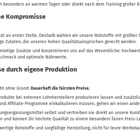
ch besonders an warmen Tagen oder direkt nach dem Training großer Be
hne Kompromisse
tät an erster Stelle. Deshalb wählen wir unsere Rohstoffe mit größter 
ige Zutaten, die unseren hohen Qualitätsansprüchen gerecht werden.
unnötige Zusätze und konzentrieren uns auf das Wesentliche: hochwert
Geschmack und optimale Nährwerte.
ise durch eigene Produktion
cht ohne Grund:
Dauerhaft die fairsten Preise.
odukte bei externen Lohnherstellern produzieren lassen und zusätzli
 und Affiliate-Programme einkalkulieren müssen, gehen wir einen and
ungsergänzungsmittel selbst und vertreiben sie direkt an unsere Kund
n und können Dir höchste Qualität zu einem besonders fairen Preis-L
wertige Rohstoffe und sorgfältige Herstellung, nicht für teure Werbe