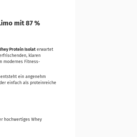
-Limo mit 87 %
hey Protein Isolat
erwartet
erfrischenden, klaren
n modernes Fitness-
h entsteht ein angenehm
der einfach als proteinreiche
per hochwertiges Whey