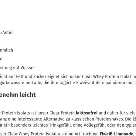
-Anteil
ömmlich
nd
reitung mit Wasser
icht auf Fett und Zucker eignet sich unser Clear Whey Protein Isolat h
igurbewusste und alle, die ihre tägliche Eiweißzufuhr maximieren möc
genehm leicht
rotein Isolats ist unser Clear Protein
laktosefrei
und daher für viele
nz eine interessante Alternative zu klassischen Proteinshakes. Die k
für ein besonders leichtes Trinkgefühl, ohne Völlegefühl oder den typi
er Clear Whey Protein Isolat als eine Art fruchtige
Eiweiß-Limonade
,