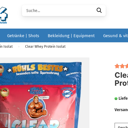
Suche...
Getränke | Shots
Bekleidung | Equipment
Gesund & vit
n Isolat
Clear Whey Protein Isolat
»
Cle
Pro
Liefe
Versan
Geschm