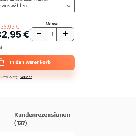
Menge
35,95 €
32,95 €
kg
In den Warenkorb
7% MwSt. zzgl.
Versand
Kundenrezensionen
(137)