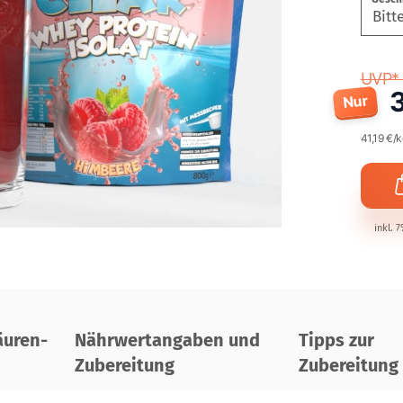
UVP* 
Nur
41,19 €/
inkl. 
uren-
Nährwertangaben und
Tipps zur
Zubereitung
Zubereitung