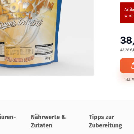
Artik
wird 
38
43,28 €/
inkl. 
uren-
Nährwerte &
Tipps zur
Zutaten
Zubereitung