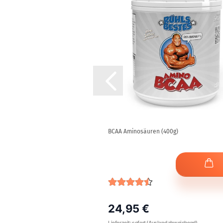
che (blau/petrol Vintage-
BCAA Aminosäuren (400g)
24,95 €