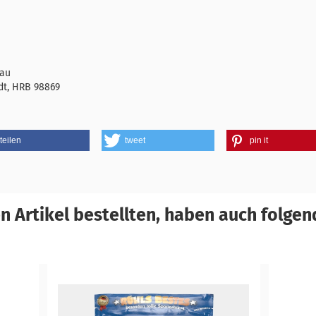
rau
dt, HRB 98869
teilen
tweet
pin it
 Artikel bestellten, haben auch folgend