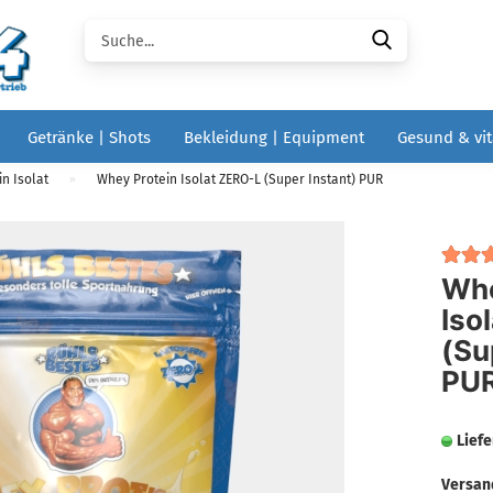
Suche...
Getränke | Shots
Bekleidung | Equipment
Gesund & vit
n Isolat
Whey Protein Isolat ZERO-L (Super Instant) PUR
»
Whe
Iso
(Su
PU
Liefe
Versan