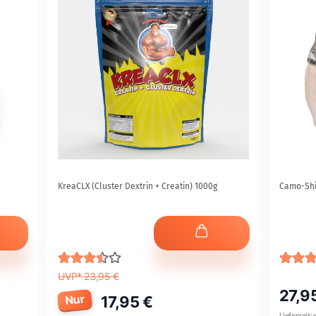
KreaCLX (Cluster Dextrin + Creatin) 1000g
Camo-Shir
UVP* 23,95 €
27,9
Nur
17,95 €