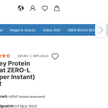
al
Riegel & Snacks
Video-DVD
ÜBER RÜHLS BESTES
Auf
(Art.Nr.:
C. WPI-Zero
)
y Protein
den
lat ZERO-L
Merkzettel
per Instant)
R
rzeit:
sofort
(Ausland abweichend)
dgewicht:
0.9
kg je Stück