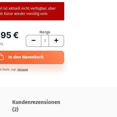
el ist aktuell nicht verfügbar, aber
in Kürze wieder vorrätig sein.
,95 €
Menge
kg
In den Warenkorb
7% MwSt. zzgl.
Versand
Kundenrezensionen
(2)