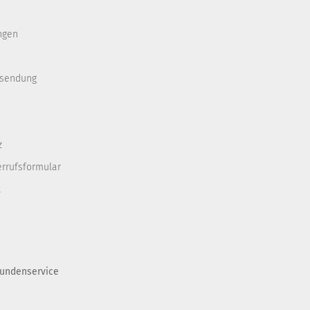
ngen
ksendung
z
errufsformular
t
undenservice