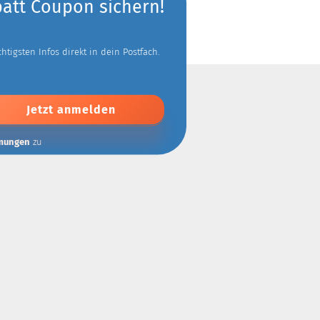
batt Coupon sichern!
tigsten Infos direkt in dein Postfach.
mungen
zu