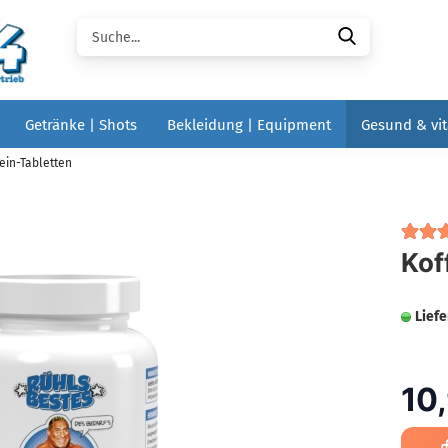
Suche...
Getränke | Shots
Bekleidung | Equipment
Gesund & vit
ein-Tabletten
Kof
Liefe
10