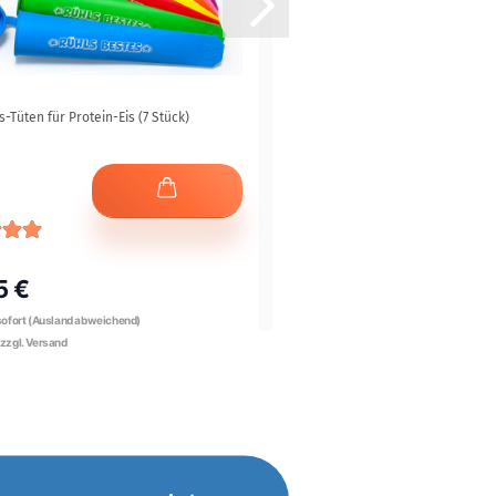
s-Tüten für Protein-Eis (7 Stück)
Cover&Pocket-Handtuch
5 €
21,95 €