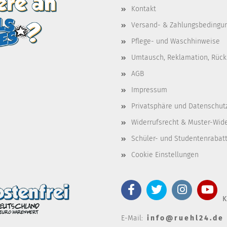
Kontakt
Versand- & Zahlungsbedingu
Pflege- und Waschhinweise
Umtausch, Reklamation, Rüc
AGB
Impressum
Privatsphäre und Datenschut
Widerrufsrecht & Muster-Wid
Schüler- und Studentenrabat
Cookie Einstellungen
K
E-Mail:
i n f o @ r u e h l 2 4 . d e