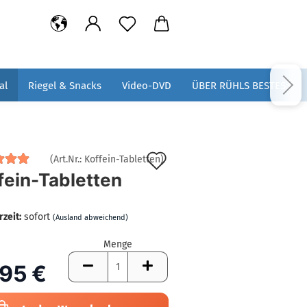
al
Riegel & Snacks
Video-DVD
ÜBER RÜHLS BESTES
Auf
(Art.Nr.:
Koffein-Tabletten
)
fein-Tabletten
den
Merkzettel
rzeit:
sofort
(Ausland abweichend)
Menge
,95 €