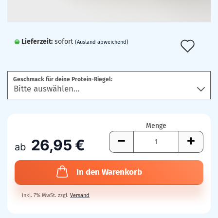
Lieferzeit:
sofort
Auf
(Ausland abweichend)
den
Mer
Geschmack für deine Protein-Riegel:
Menge
26,95 €
ab
In den Warenkorb
inkl. 7% MwSt. zzgl.
Versand