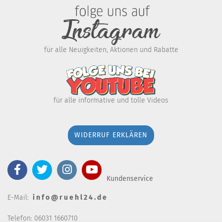
für alle Neuigkeiten, Aktionen und Rabatte
für alle informative und tolle Videos
WIDERRUF ERKLÄREN
Kundenservice
E-Mail:
i n f o @ r u e h l 2 4 . d e
Telefon: 06031 1660710