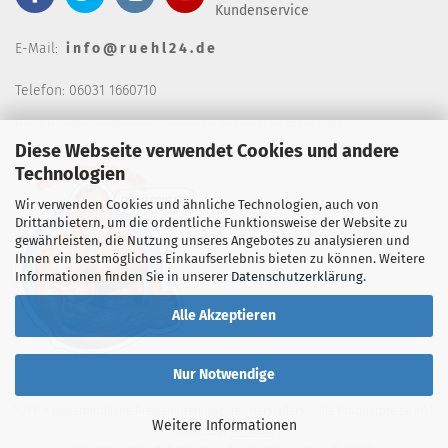
Kundenservice
E-Mail:
i n f o @ r u e h l 2 4 . d e
Telefon: 06031 1660710
keine telefonische Bestellannahm
e, Telefonzeiten wochentags von 7:00-14:30 Uhr
Diese Webseite verwendet Cookies und andere
Technologien
Wir verwenden Cookies und ähnliche Technologien, auch von
Drittanbietern, um die ordentliche Funktionsweise der Website zu
gewährleisten, die Nutzung unseres Angebotes zu analysieren und
Ihnen ein bestmögliches Einkaufserlebnis bieten zu können. Weitere
Informationen finden Sie in unserer
Datenschutzerklärung
.
Alle Akzeptieren
Nur Notwendige
*UVP = Unverbindliche Preisempfehlung des Herstellers - alle Produktpreise inkl.
Weitere Informationen
MwSt. zzgl.
Versand