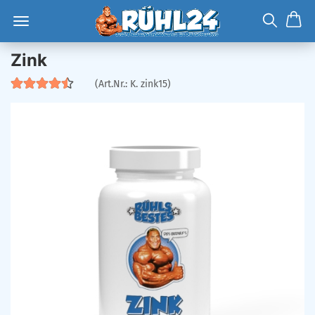
Zink
(Art.Nr.:
K. zink15
)