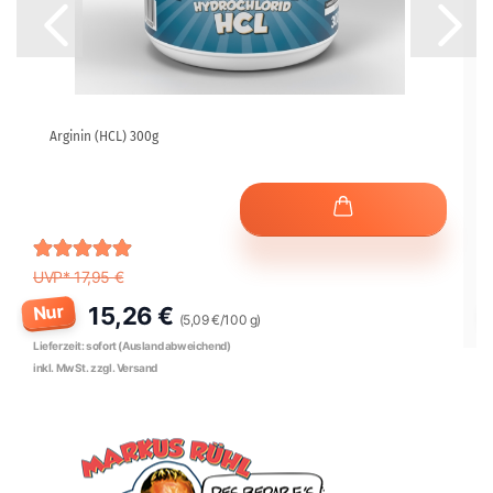
Arginin (HCL) 300g
UVP* 17,95 €
Nur
15,26 €
(5,09 €/100 g)