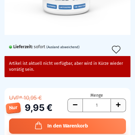
Lieferzeit:
sofort
Auf
(Ausland abweichend)
den
Artikel ist aktuell nicht verfügbar, aber wird in Kürze wieder
Mer
vorrätig sein.
Menge
UVP* 10,95 €
9,95 €
Nur
In den Warenkorb