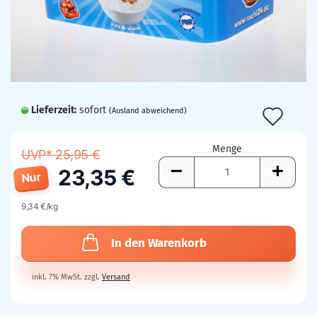
Lieferzeit:
sofort
Auf
(Ausland abweichend)
den
Menge
UVP* 25,95 €
Mer
23,35 €
Nur
9,34 €/kg
In den Warenkorb
inkl. 7% MwSt. zzgl.
Versand