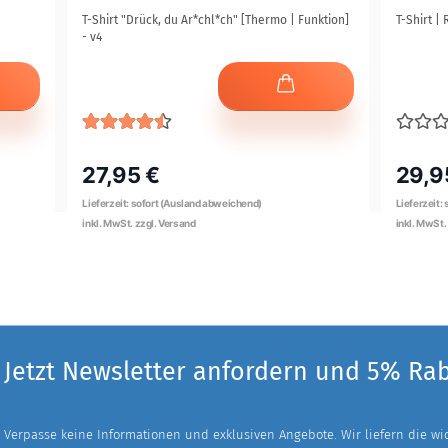
T-Shirt "Drück, du Ar*chl*ch" [Thermo | Funktion]
T-Shirt | 
- v4
27,95 €
29,9
Jetzt Newsletter anfordern und 5% Ra
Verpasse keine Informationen und exklusiven Angebote. Wir liefern die wich