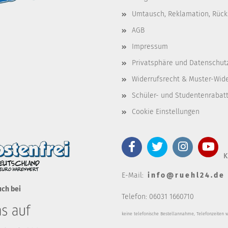
Umtausch, Reklamation, Rüc
AGB
Impressum
Privatsphäre und Datenschut
Widerrufsrecht & Muster-Wid
Schüler- und Studentenrabat
Cookie Einstellungen
K
E-Mail:
i n f o @ r u e h l 2 4 . d e
uch bei
Telefon: 06031 1660710
keine telefonische Bestellannahm
e, Telefonzeiten 