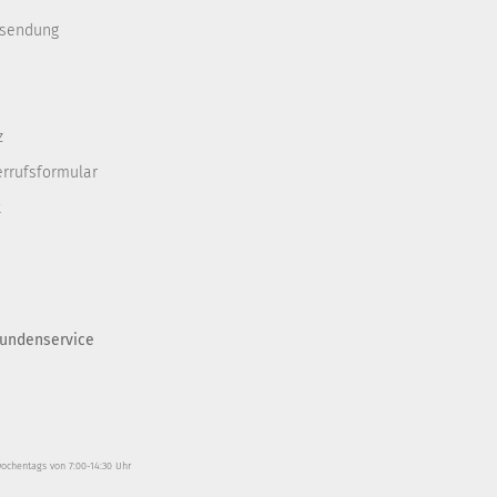
ksendung
z
errufsformular
t
undenservice
wochentags von 7:00-14:30 Uhr