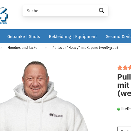
Suche...
Getränke | Shots
Bekleidung | Equipment
Gesund & vit
Hoodies und Jacken
Pullover "Heavy" mit Kapuze (weiß-grau)
»
»
Pul
mit
(we
Liefe