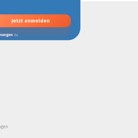
mungen
zu
ngen