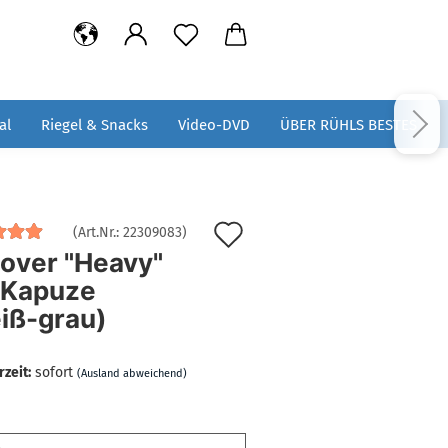
al
Riegel & Snacks
Video-DVD
ÜBER RÜHLS BESTES
Auf
(Art.Nr.:
22309083
)
lover "Heavy"
den
 Kapuze
Merkzettel
iß-grau)
rzeit:
sofort
(Ausland abweichend)