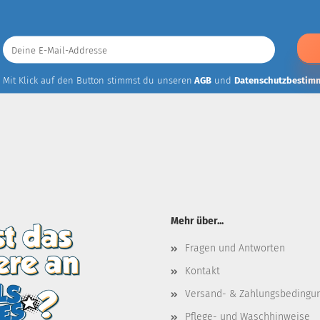
Deine
E-
Mail-
Addresse
Mit Klick auf den Button stimmst du unseren
AGB
und
Datenschutzbestim
Mehr über...
Fragen und Antworten
Kontakt
Versand- & Zahlungsbedingu
Pflege- und Waschhinweise