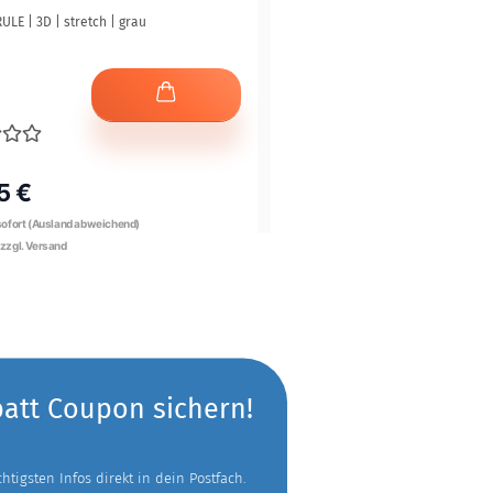
RULE | 3D | stretch | grau
T-Shirt "Off-Season" [Thermo | Fun
5 €
24,95 €
batt Coupon sichern!
tigsten Infos direkt in dein Postfach.