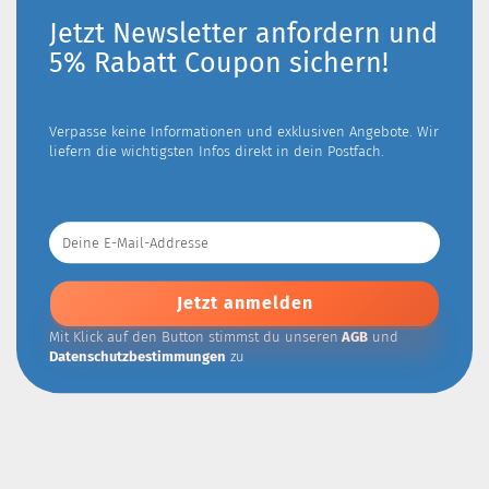
Jetzt Newsletter anfordern und
5% Rabatt Coupon sichern!
Verpasse keine Informationen und exklusiven Angebote. Wir
liefern die wichtigsten Infos direkt in dein Postfach.
Deine
E-
Mail-
Addresse
Mit Klick auf den Button stimmst du unseren
AGB
und
Datenschutzbestimmungen
zu