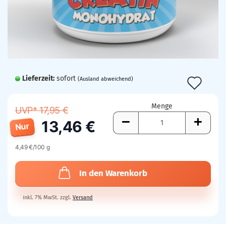
Lieferzeit:
sofort
Auf
(Ausland abweichend)
den
Menge
UVP* 17,95 €
Mer
13,46 €
Nur
4,49 €/100 g
In den Warenkorb
inkl. 7% MwSt. zzgl.
Versand