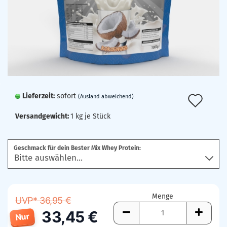
Lieferzeit:
sofort
Auf
(Ausland abweichend)
den
Versandgewicht:
1
kg je Stück
Mer
Geschmack für dein Bester Mix Whey Protein:
Menge
UVP* 36,95 €
33,45 €
Nur