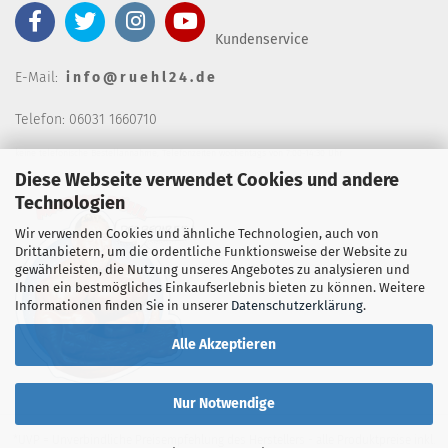
Kundenservice
E-Mail:
i n f o @ r u e h l 2 4 . d e
Telefon: 06031 1660710
keine telefonische Bestellannahm
e, Telefonzeiten wochentags von 7:00-14:30 Uhr
Diese Webseite verwendet Cookies und andere
Technologien
Wir verwenden Cookies und ähnliche Technologien, auch von
Drittanbietern, um die ordentliche Funktionsweise der Website zu
gewährleisten, die Nutzung unseres Angebotes zu analysieren und
Ihnen ein bestmögliches Einkaufserlebnis bieten zu können. Weitere
Informationen finden Sie in unserer
Datenschutzerklärung
.
Alle Akzeptieren
Nur Notwendige
*UVP = Unverbindliche Preisempfehlung des Herstellers - alle Produktpreise inkl.