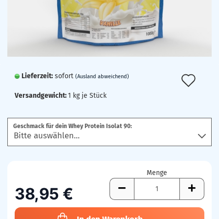
Lieferzeit:
sofort
Auf
(Ausland abweichend)
den
Versandgewicht:
1
kg je Stück
Mer
Geschmack für dein Whey Protein Isolat 90:
Menge
38,95 €