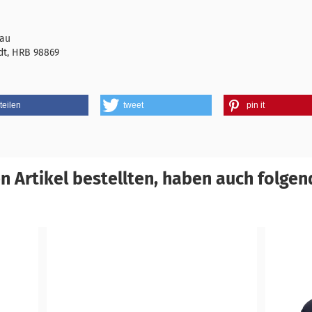
rau
dt, HRB 98869
teilen
tweet
pin it
 Artikel bestellten, haben auch folgend