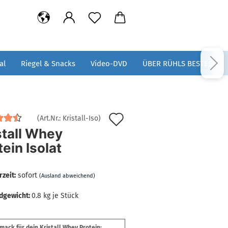
al
Riegel & Snacks
Video-DVD
ÜBER RÜHLS BESTES
Auf
(Art.Nr.:
Kristall-Iso
)
stall Whey
den
tein Isolat
Merkzettel
rzeit:
sofort
(Ausland abweichend)
dgewicht:
0.8
kg je Stück
ack für dein Kristall Whey Protein: