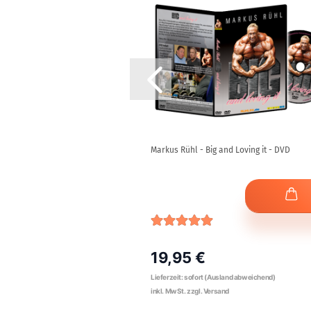
e, Baumwolle, "Rule the Gym"
Markus Rühl - Big and Loving it - DVD
19,95 €