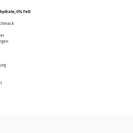
hydrate, 0% Fett
schmack
uer
ungen
ung
l