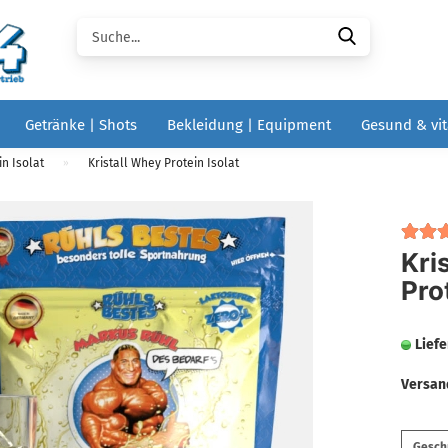
Suche...
Getränke | Shots
Bekleidung | Equipment
Gesund & vit
n Isolat
Kristall Whey Protein Isolat
»
Kri
Pro
Liefe
Versan
Geschm