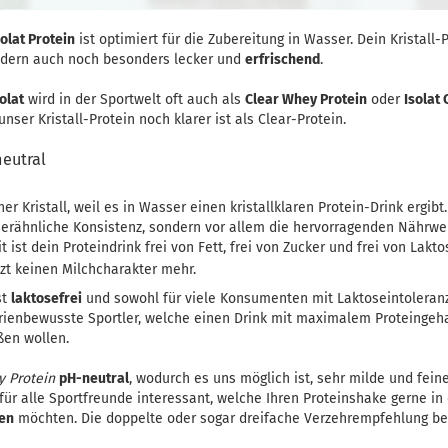
solat Protein
ist optimiert für die Zubereitung in Wasser. Dein Kristall-P
ondern auch noch besonders lecker und
erfrischend
.
olat
wird in der Sportwelt oft auch als
Clear Whey Protein
oder
Isolat 
unser Kristall-Protein noch klarer ist als Clear-Protein.
neutral
er Kristall, weil es in Wasser einen kristallklaren Protein-Drink ergi
sserähnliche Konsistenz, sondern vor allem die hervorragenden Nährwe
 ist dein Proteindrink frei von Fett, frei von Zucker und frei von Lak
zt keinen Milchcharakter mehr.
st
laktosefrei
und sowohl für viele Konsumenten mit Laktoseintoleran
orienbewusste Sportler, welche einen Drink mit maximalem Proteingeh
ßen wollen.
y Protein
pH-neutral
, wodurch es uns möglich ist, sehr milde und fei
h für alle Sportfreunde interessant, welche Ihren Proteinshake gerne i
en
möchten. Die doppelte oder sogar dreifache Verzehrempfehlung be