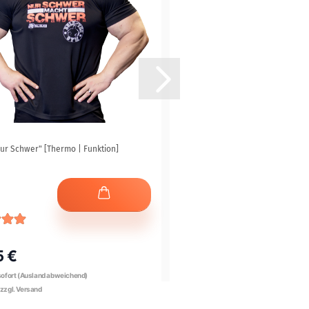
Nur Schwer" [Thermo | Funktion]
Sport- & Reisetasche (blau/petrol
Leder)
5 €
89,95 €