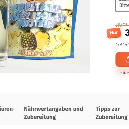
UVP* 
Nur
42,44 €/
inkl. 
uren-
Nährwertangaben und
Tipps zur
Zubereitung
Zubereitung