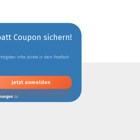
batt Coupon sichern!
tigsten Infos direkt in dein Postfach.
mungen
zu