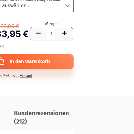
Menge
35,95 €
33,95 €
kg
In den Warenkorb
7% MwSt. zzgl.
Versand
Kundenrezensionen
(212)