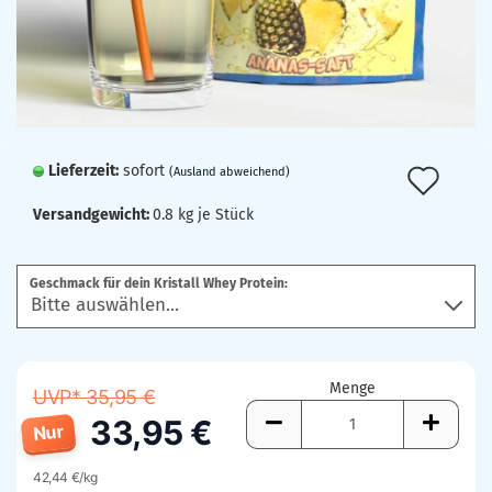
Lieferzeit:
sofort
Auf
(Ausland abweichend)
den
Versandgewicht:
0.8
kg je Stück
Mer
Geschmack für dein Kristall Whey Protein:
Menge
UVP* 35,95 €
33,95 €
Nur
42,44 €/kg