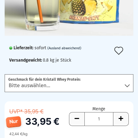
Lieferzeit:
sofort
Auf
(Ausland abweichend)
den
Versandgewicht:
0.8
kg je Stück
Mer
Geschmack für dein Kristall Whey Protein:
Menge
UVP* 35,95 €
33,95 €
Nur
42,44 €/kg