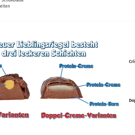
r Schokolade
heiten
Cri
Do