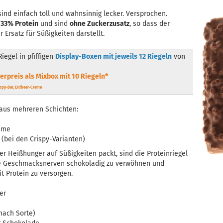
sind einfach toll und wahnsinnig lecker. Versprochen.
u
33% Protein
und sind
ohne Zuckerzusatz
, so dass der
 Ersatz für Süßigkeiten darstellt.
Riegel in pfiffigen
Display-Boxen mit jeweils 12 Riegeln
von
rpreis als Mixbox mit 10 Riegeln*
ppy-Bar, Erdbeer-Creme
 aus mehreren Schichten:
reme
 (bei den Crispy-Varianten)
r Heißhunger auf Süßigkeiten packt, sind die Proteinriegel
ne Geschmacksnerven schokoladig zu verwöhnen und
t Protein zu versorgen.
er
 nach Sorte)