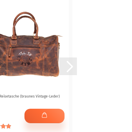
Reisetasche (braunes Vintage-Leder)
Hoodie-Kapuzenjacke "Heavy" (bei
Zonen