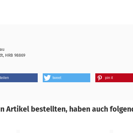
rau
dt, HRB 98869
teilen
tweet
pin it
 Artikel bestellten, haben auch folgend