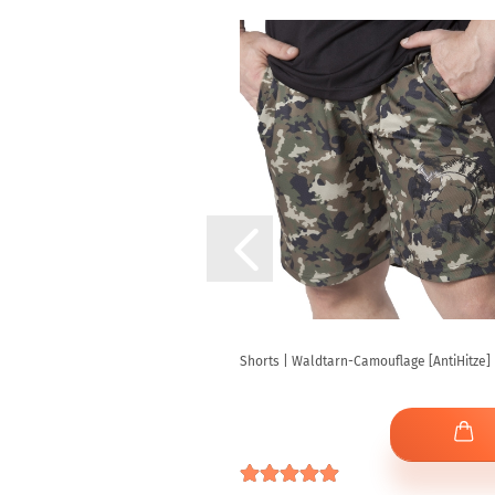
mierter Grifffläche
Shorts | Waldtarn-Camouflage [AntiHitze]