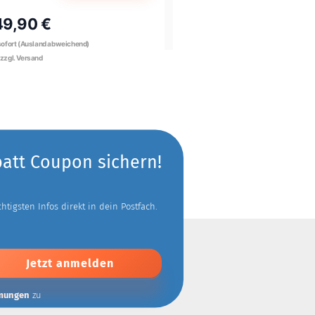
49,90 €
54,95 €
batt Coupon sichern!
tigsten Infos direkt in dein Postfach.
mungen
zu