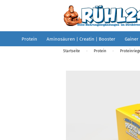
Protein
Aminosäuren | Creatin | Booster
Gainer
Startseite
Protein
Proteinrieg
»
»