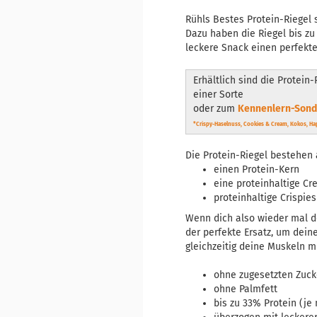
Rühls Bestes Protein-Riegel 
Dazu haben die Riegel bis z
leckere Snack einen perfekter
Erhältlich sind die Protein-
einer Sorte
oder zum
Kennenlern-Sonde
*Crispy-Haselnuss, Cookies & Cream, Kokos, Ha
Die Protein-Riegel bestehen
einen Protein-Kern
eine proteinhaltige C
proteinhaltige Crispies
Wenn dich also wieder mal de
der perfekte Ersatz, um dei
gleichzeitig deine Muskeln mi
ohne zugesetzten Zuck
ohne Palmfett
bis zu 33% Protein (je