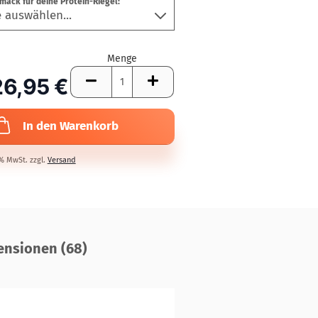
ack für deine Protein-Riegel:
Menge
26,95 €
In den Warenkorb
7% MwSt. zzgl.
Versand
nsionen (68)