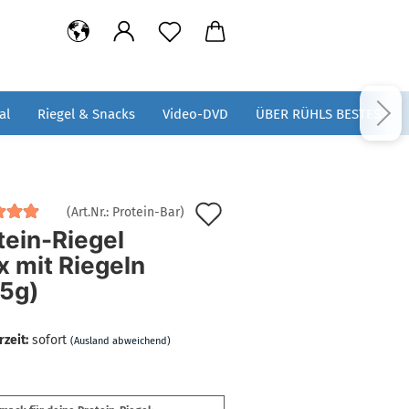
al
Riegel & Snacks
Video-DVD
ÜBER RÜHLS BESTES
Auf
(Art.Nr.:
Protein-Bar
)
tein-Riegel
den
x mit Riegeln
Merkzettel
55g)
rzeit:
sofort
(Ausland abweichend)