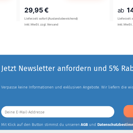
29,95 €
1
ab
Jetzt Newsletter anfordern und 5% Ra
Verpasse keine Informationen und exklusiven Angebote. Wir liefern die wich
Deine
E-
Mail-
Addresse
Mit Klick auf den Button stimmst du unseren
AGB
und
Datenschutzbestim