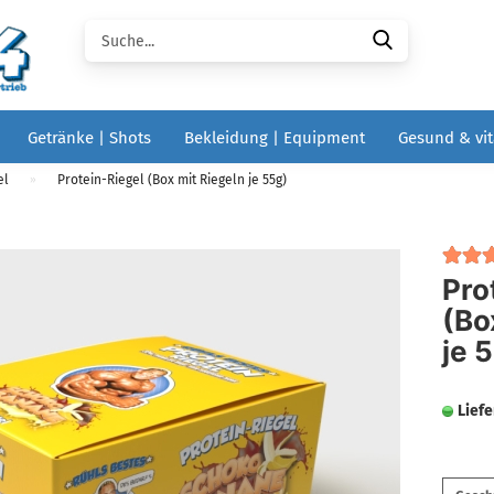
Suche...
Getränke | Shots
Bekleidung | Equipment
Gesund & vit
el
Protein-Riegel (Box mit Riegeln je 55g)
»
Pro
(Bo
je 
Liefe