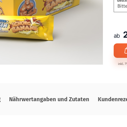
Geschm
ab
inkl. 
g
Nährwertangaben und Zutaten
Kundenreze