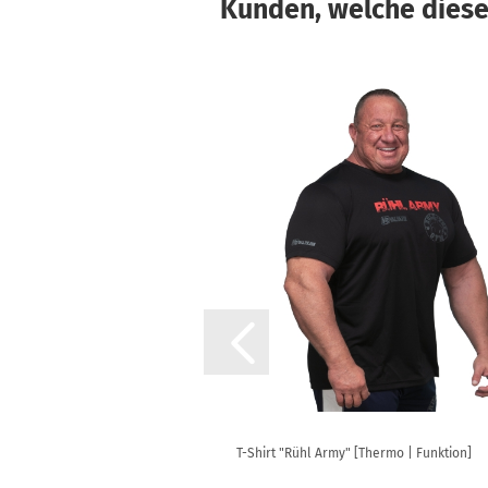
Kunden, welche diesen
cke "Heavy" (beige) mit Flex-
T-Shirt "Rühl Army" [Thermo | Funktion]