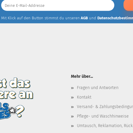
Deine
E-
Mail-
Addresse
Mit Klick auf den Button stimmst du unseren
AGB
und
Datenschutzbestim
Mehr über...
Fragen und Antworten
Kontakt
Versand- & Zahlungsbedingu
Pflege- und Waschhinweise
Umtausch, Reklamation, Rüc