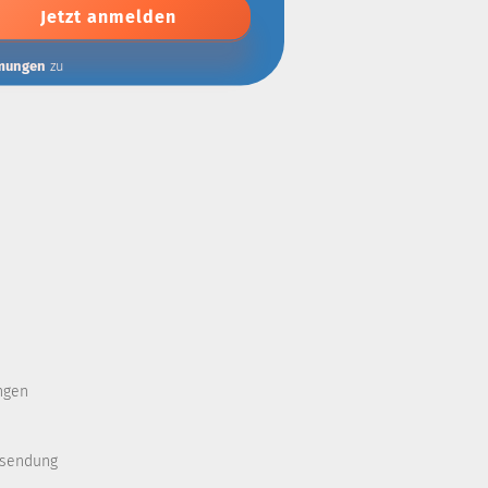
mungen
zu
ngen
ksendung