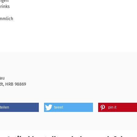
ungen
rinks
ömmlich
rau
dt, HRB 98869
teilen
tweet
pin it