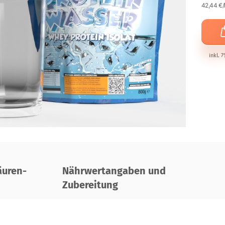
42,44 €/
inkl. 
uren-
Nährwertangaben und
Zubereitung