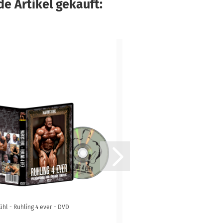
e Artikel gekauft:
hl - Ruhling 4 ever - DVD
T-Shirt "Rühls Bestes" [blau]