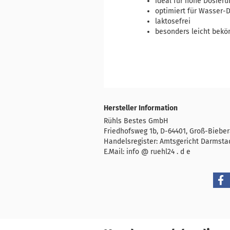
ideal für hohe Dosier
optimiert für Wasser-D
laktosefrei
besonders leicht bek
Hersteller Information
Rühls Bestes GmbH
Friedhofsweg 1b, D-64401, Groß-Biebe
Handelsregister: Amtsgericht Darmsta
E.Mail: info @ ruehl24 . d e