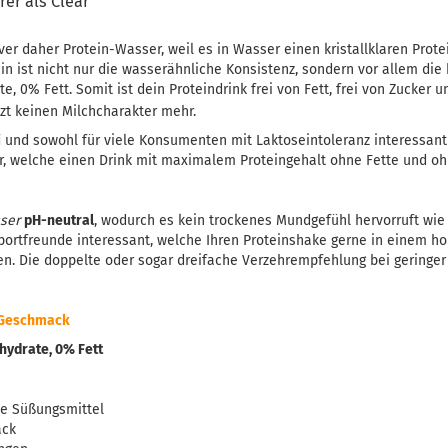
rer als Clear
er daher Protein-Wasser, weil es in Wasser einen kristallklaren Protei
n ist nicht nur die wasserähnliche Konsistenz, sondern vor allem die
, 0% Fett. Somit ist dein Proteindrink frei von Fett, frei von Zucker u
zt keinen Milchcharakter mehr.
i
und sowohl für viele Konsumenten mit Laktoseintoleranz interessant
er, welche einen Drink mit maximalem Proteingehalt ohne Fette und o
ser
pH-neutral
, wodurch es kein trockenes Mundgefühl hervorruft wie 
 Sportfreunde interessant, welche Ihren Proteinshake gerne in einem ho
. Die doppelte oder sogar dreifache Verzehrempfehlung bei geringer
e Geschmack
hydrate, 0% Fett
ne Süßungsmittel
ack