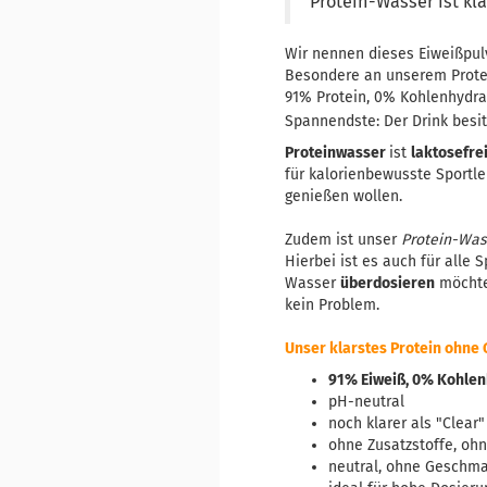
Protein-Wasser ist kla
Wir nennen dieses Eiweißpulv
Besondere an unserem Protei
91% Protein, 0% Kohlenhydrate
Spannendste: Der Drink besit
Proteinwasser
ist
laktosefre
für kalorienbewusste Sportl
genießen wollen.
Zudem ist unser
Protein-Was
Hierbei ist es auch für alle
Wasser
überdosieren
möchten
kein Problem.
Unser klarstes Protein ohn
91% Eiweiß, 0% Kohlen
pH-neutral
noch klarer als "Clear"
ohne Zusatzstoffe, oh
neutral, ohne Geschm