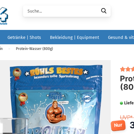
Suche...
Getränke | Shots
Bekleidung | Equipment
Gesund & vit
in
Protein-Wasser (800g)
»
Pro
(80
Liefe
UVP* 
Nur