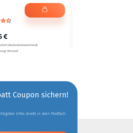
UVP* 21,95 €
5 €
Nur
15,95 €
batt Coupon sichern!
tigsten Infos direkt in dein Postfach.