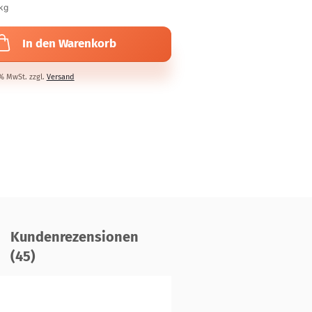
kg
In den Warenkorb
7% MwSt. zzgl.
Versand
Kundenrezensionen
(45)