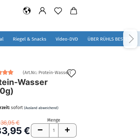
al
Riegel & Snacks
Video-DVD
ÜBER RÜHLS BESTES
Auf
(Art.Nr.:
Protein-Wasser
)
tein-Wasser
den
0g)
Merkzettel
rzeit:
sofort
(Ausland abweichend)
Menge
36,95 €
33,95 €