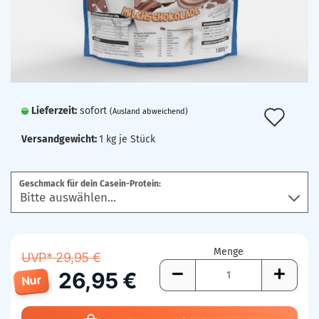
Lieferzeit:
sofort
Auf
(Ausland abweichend)
den
Versandgewicht:
1
kg je Stück
Mer
Geschmack für dein Casein-Protein:
Menge
UVP* 29,95 €
26,95 €
Nur