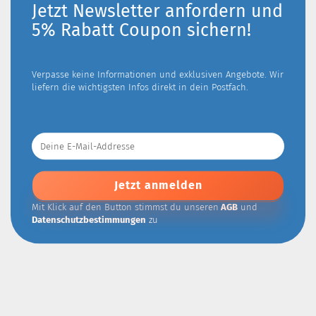
Jetzt Newsletter anfordern und
5% Rabatt Coupon sichern!
Verpasse keine Informationen und exklusiven Angebote. Wir
liefern die wichtigsten Infos direkt in dein Postfach.
Deine
E-
Mail-
Addresse
Mit Klick auf den Button stimmst du unseren
AGB
und
Datenschutzbestimmungen
zu