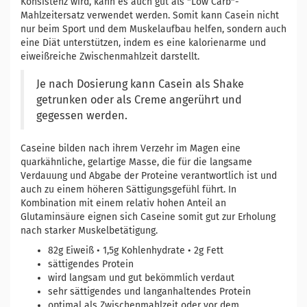
Konsistenz wird, kann es auch gut als "Low Carb"-
Mahlzeitersatz verwendet werden. Somit kann Casein nicht
nur beim Sport und dem Muskelaufbau helfen, sondern auch
eine Diät unterstützen, indem es eine kalorienarme und
eiweißreiche Zwischenmahlzeit darstellt.
Je nach Dosierung kann Casein als Shake
getrunken oder als Creme angerührt und
gegessen werden.
Caseine bilden nach ihrem Verzehr im Magen eine
quarkähnliche, gelartige Masse, die für die langsame
Verdauung und Abgabe der Proteine verantwortlich ist und
auch zu einem höheren Sättigungsgefühl führt. In
Kombination mit einem relativ hohen Anteil an
Glutaminsäure eignen sich Caseine somit gut zur Erholung
nach starker Muskelbetätigung.
82g Eiweiß • 1,5g Kohlenhydrate • 2g Fett
sättigendes Protein
wird langsam und gut bekömmlich verdaut
sehr sättigendes und langanhaltendes Protein
optimal als Zwischenmahlzeit oder vor dem