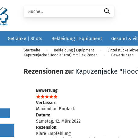
Suche...
Getränke | Shots
Bekleidung | Equipment
Gesund & vit
Startseite
Bekleidung | Equipment
Einzelstücke|Abv
»
»
Kapuzenjacke "Hoodie" (rot) mit Flex-Zonen
Bewertungen
»
Rezensionen zu:
Kapuzenjacke "Hoodi
Bewertung
Verfasser:
Maximilian Burdack
Datum:
Samstag, 12. März 2022
Rezension:
Klare Empfehlung