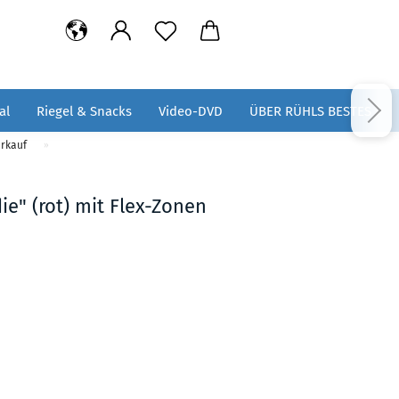
al
Riegel & Snacks
Video-DVD
ÜBER RÜHLS BESTES
erkauf
»
e" (rot) mit Flex-Zonen