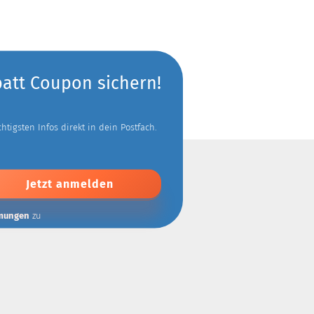
batt Coupon sichern!
tigsten Infos direkt in dein Postfach.
mungen
zu