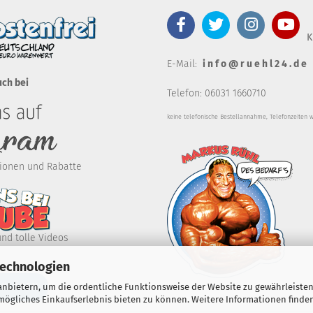
K
E-Mail:
i n f o @ r u e h l 2 4 . d e
uch bei
Telefon: 06031 1660710
keine telefonische Bestellannahm
e, Telefonzeiten 
ktionen und Rabatte
und tolle Videos
Technologien
RKLÄREN
nbietern, um die ordentliche Funktionsweise der Website zu gewährleisten
ögliches Einkaufserlebnis bieten zu können. Weitere Informationen finden