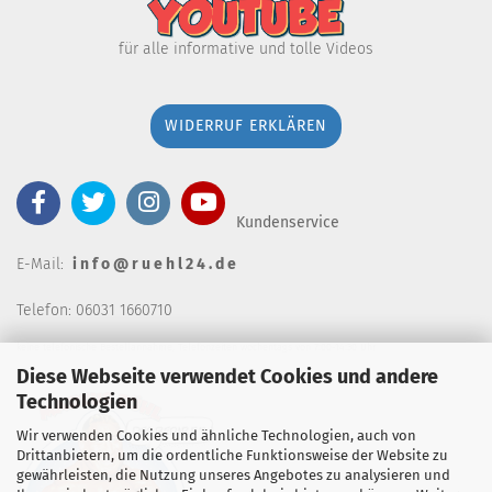
für alle informative und tolle Videos
WIDERRUF ERKLÄREN
Kundenservice
E-Mail:
i n f o @ r u e h l 2 4 . d e
Telefon: 06031 1660710
keine telefonische Bestellannahm
e, Telefonzeiten wochentags von 7:00-14:30 Uhr
Diese Webseite verwendet Cookies und andere
Technologien
Wir verwenden Cookies und ähnliche Technologien, auch von
Drittanbietern, um die ordentliche Funktionsweise der Website zu
gewährleisten, die Nutzung unseres Angebotes zu analysieren und