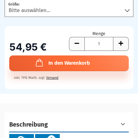
Mer
Größe:
Menge
54,95 €
In den Warenkorb
inkl. 19% MwSt. zzgl.
Versand
Beschreibung