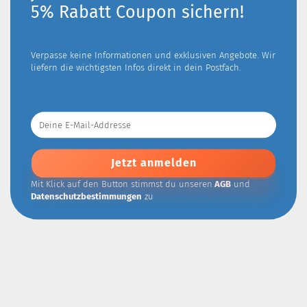
5% Rabatt Coupon sichern!
Verpasse keine Informationen und exklusiven Angebote. Wir
liefern die wichtigsten Infos direkt in dein Postfach.
Deine
E-
Mail-
Addresse
Mit Klick auf den Button stimmst du unseren
AGB
und
Datenschutzbestimmungen
zu