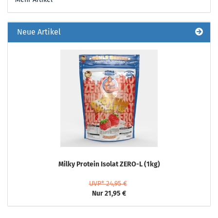
Neue Artikel
Milky Protein Isolat ZERO-L (1kg)
UVP* 24,95 €
Nur 21,95 €