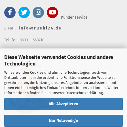
Kundenservice
E-Mail:
i n f o @ r u e h l 2 4 . d e
Telefon: 06031 1660710
keine telefonische Bestellannahm
e, Telefonzeiten wochentags von 7:00-14:30 Uhr
Diese Webseite verwendet Cookies und andere
Technologien
Wir verwenden Cookies und ähnliche Technologien, auch von
Drittanbietern, um die ordentliche Funktionsweise der Website zu
gewährleisten, die Nutzung unseres Angebotes zu analysieren und
Ihnen ein bestmögliches Einkaufserlebnis bieten zu können. Weitere
Informationen finden Sie in unserer
Datenschutzerklärung
.
Alle Akzeptieren
Nur Notwendige