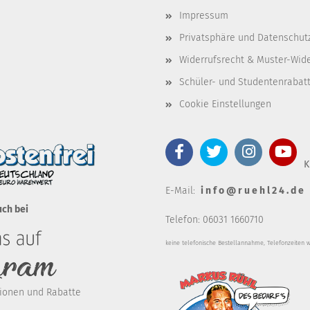
Impressum
Privatsphäre und Datenschut
Widerrufsrecht & Muster-Wid
Schüler- und Studentenrabat
Cookie Einstellungen
K
E-Mail:
i n f o @ r u e h l 2 4 . d e
uch bei
Telefon: 06031 1660710
keine telefonische Bestellannahm
e, Telefonzeiten 
ktionen und Rabatte