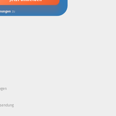
mungen
zu
ngen
ksendung