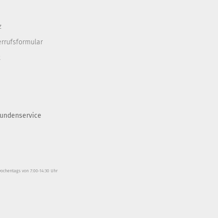
z
errufsformular
t
undenservice
wochentags von 7:00-14:30 Uhr