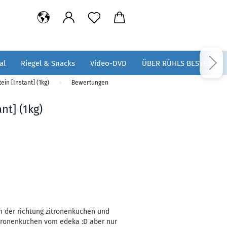
al
Riegel & Snacks
Video-DVD
ÜBER RÜHLS BESTES
ein [Instant] (1kg)
Bewertungen
»
nt] (1kg)
in der richtung zitronenkuchen und
zitronenkuchen vom edeka :D aber nur