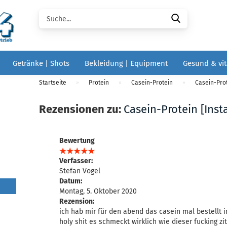
Suche...
Getränke | Shots
Bekleidung | Equipment
Gesund & vit
Startseite
Protein
Casein-Protein
Casein-Prot
»
»
»
Rezensionen zu:
Casein-Protein [Insta
Bewertung
Verfasser:
Stefan Vogel
Datum:
Montag, 5. Oktober 2020
Rezension:
ich hab mir für den abend das casein mal bestellt 
holy shit es schmeckt wirklich wie dieser fucking 