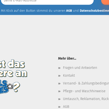
E-
Mail-
Addresse
Mit Klick auf den Button stimmst du unseren
AGB
und
Datenschutzbestim
Mehr über...
Fragen und Antworten
Kontakt
Versand- & Zahlungsbedingu
Pflege- und Waschhinweise
Umtausch, Reklamation, Rüc
AGB