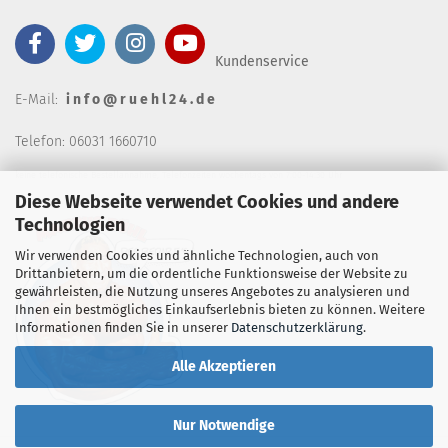
Kundenservice
E-Mail:
i n f o @ r u e h l 2 4 . d e
Telefon: 06031 1660710
keine telefonische Bestellannahm
e, Telefonzeiten wochentags von 7:00-14:30 Uhr
Diese Webseite verwendet Cookies und andere
Technologien
Wir verwenden Cookies und ähnliche Technologien, auch von
Drittanbietern, um die ordentliche Funktionsweise der Website zu
gewährleisten, die Nutzung unseres Angebotes zu analysieren und
Ihnen ein bestmögliches Einkaufserlebnis bieten zu können. Weitere
Informationen finden Sie in unserer
Datenschutzerklärung
.
Alle Akzeptieren
Nur Notwendige