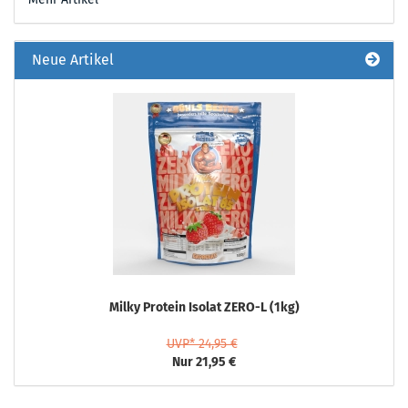
Neue Artikel
Milky Protein Isolat ZERO-L (1kg)
UVP* 24,95 €
Nur 21,95 €