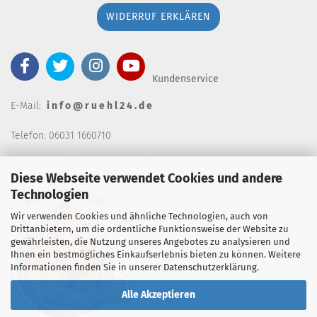
WIDERRUF ERKLÄREN
Kundenservice
E-Mail:
i n f o @ r u e h l 2 4 . d e
Telefon: 06031 1660710
keine telefonische Bestellannahm
e, Telefonzeiten wochentags von 7:00-14:30 Uhr
Diese Webseite verwendet Cookies und andere
Technologien
Wir verwenden Cookies und ähnliche Technologien, auch von
Drittanbietern, um die ordentliche Funktionsweise der Website zu
gewährleisten, die Nutzung unseres Angebotes zu analysieren und
Ihnen ein bestmögliches Einkaufserlebnis bieten zu können. Weitere
Informationen finden Sie in unserer
Datenschutzerklärung
.
Alle Akzeptieren