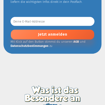
liefern die wichtigsten Infos direkt in dein Postfach.
Deine
E-
Mail-
Addresse
Mit Klick auf den Button stimmst du unseren
AGB
und
Datenschutzbestimmungen
zu