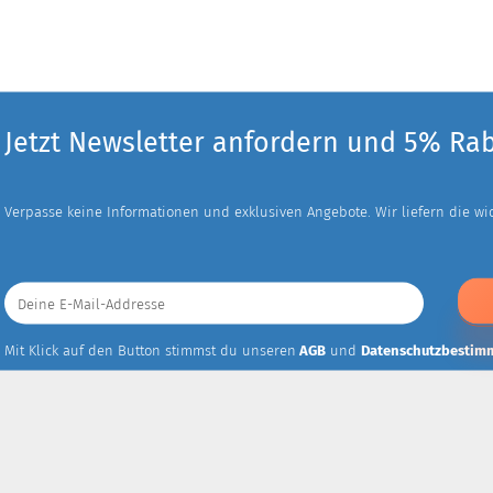
Jetzt Newsletter anfordern und 5% Ra
Verpasse keine Informationen und exklusiven Angebote. Wir liefern die wich
Deine
E-
Mail-
Addresse
Mit Klick auf den Button stimmst du unseren
AGB
und
Datenschutzbestim