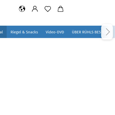
al
Riegel & Snacks
Video-DVD
ÜBER RÜHLS BESTES