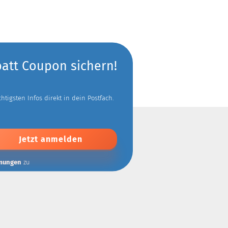
batt Coupon sichern!
tigsten Infos direkt in dein Postfach.
mungen
zu