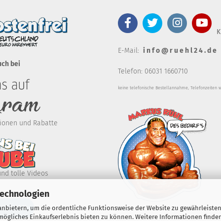
K
E-Mail:
i n f o @ r u e h l 2 4 . d e
uch bei
Telefon: 06031 1660710
keine telefonische Bestellannahm
e, Telefonzeiten 
ktionen und Rabatte
und tolle Videos
Technologien
RKLÄREN
nbietern, um die ordentliche Funktionsweise der Website zu gewährleisten
ögliches Einkaufserlebnis bieten zu können. Weitere Informationen finden