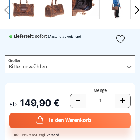
Lieferzeit:
sofort
Auf
(Ausland abweichend)
den
Mer
Größe:
Menge
149,90 €
ab
In den Warenkorb
inkl. 19% MwSt. zzgl.
Versand