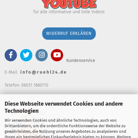
für alle informative und tolle Videos
WIDERRUF ERKLÄREN
Kundenservice
E-Mail:
i n f o @ r u e h l 2 4 . d e
Telefon: 06031 1660710
keine telefonische Bestellannahm
e, Telefonzeiten wochentags von 7:00-14:30 Uhr
Diese Webseite verwendet Cookies und andere
Technologien
Wir verwenden Cookies und ähnliche Technologien, auch von
Drittanbietern, um die ordentliche Funktionsweise der Website zu
gewährleisten, die Nutzung unseres Angebotes zu analysieren und
Ihnen ein bestmögliches Einkaufserlebnis bieten zu können. Weitere