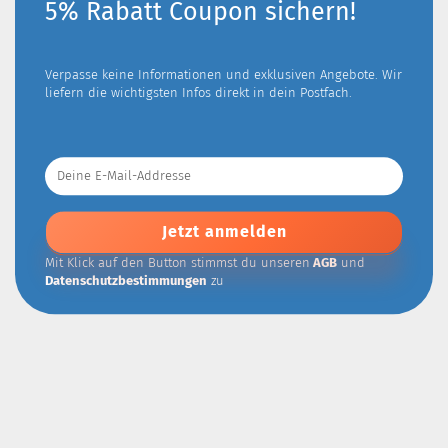
5% Rabatt Coupon sichern!
Verpasse keine Informationen und exklusiven Angebote. Wir
liefern die wichtigsten Infos direkt in dein Postfach.
Deine
E-
Mail-
Addresse
Mit Klick auf den Button stimmst du unseren
AGB
und
Datenschutzbestimmungen
zu