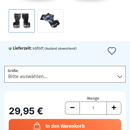
Lieferzeit:
sofort
Auf
(Ausland abweichend)
den
Mer
Größe:
Menge
29,95 €
In den Warenkorb