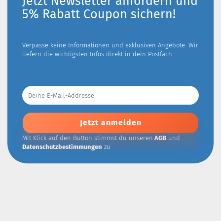
Jetzt Newsletter anfordern und
5% Rabatt Coupon sichern!
Verpasse keine Informationen und exklusiven Angebote. Wir
liefern die wichtigsten Infos direkt in dein Postfach.
Deine
E-
Mail-
Addresse
Mit Klick auf den Button stimmst du unseren
AGB
und
Datenschutzbestimmungen
zu