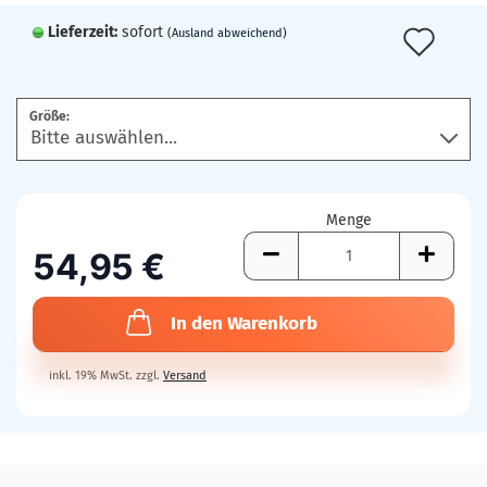
Lieferzeit:
sofort
Auf
(Ausland abweichend)
den
Mer
Größe:
Menge
54,95 €
In den Warenkorb
inkl. 19% MwSt. zzgl.
Versand