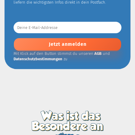
liefern die wichtigsten Infos direkt in dein Postfach.
Deine
E-
Mail-
Addresse
Mit Klick auf den Button stimmst du unseren
AGB
und
Datenschutzbestimmungen
zu