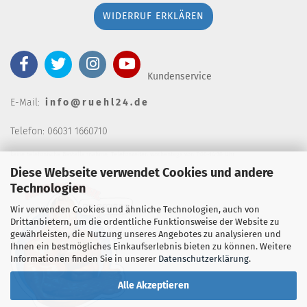
WIDERRUF ERKLÄREN
Kundenservice
E-Mail:
i n f o @ r u e h l 2 4 . d e
Telefon: 06031 1660710
keine telefonische Bestellannahm
e, Telefonzeiten wochentags von 7:00-14:30 Uhr
Diese Webseite verwendet Cookies und andere
Technologien
Wir verwenden Cookies und ähnliche Technologien, auch von
Drittanbietern, um die ordentliche Funktionsweise der Website zu
gewährleisten, die Nutzung unseres Angebotes zu analysieren und
Ihnen ein bestmögliches Einkaufserlebnis bieten zu können. Weitere
Informationen finden Sie in unserer
Datenschutzerklärung
.
Alle Akzeptieren