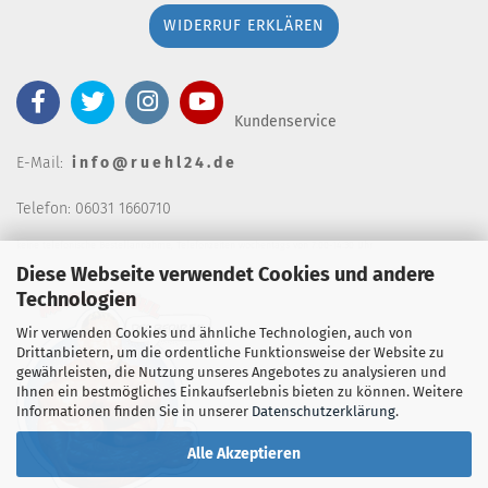
WIDERRUF ERKLÄREN
Kundenservice
E-Mail:
i n f o @ r u e h l 2 4 . d e
Telefon: 06031 1660710
keine telefonische Bestellannahm
e, Telefonzeiten wochentags von 7:00-14:30 Uhr
Diese Webseite verwendet Cookies und andere
Technologien
Wir verwenden Cookies und ähnliche Technologien, auch von
Drittanbietern, um die ordentliche Funktionsweise der Website zu
gewährleisten, die Nutzung unseres Angebotes zu analysieren und
Ihnen ein bestmögliches Einkaufserlebnis bieten zu können. Weitere
Informationen finden Sie in unserer
Datenschutzerklärung
.
Alle Akzeptieren