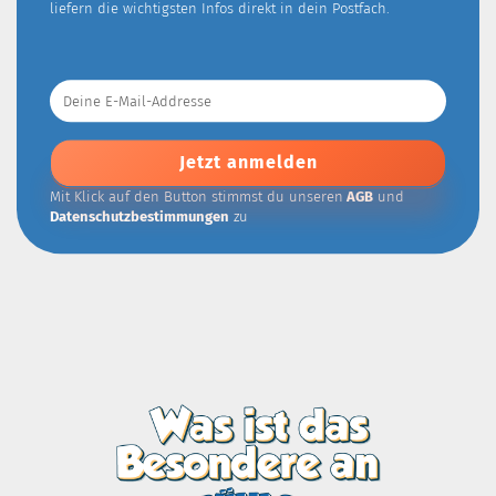
liefern die wichtigsten Infos direkt in dein Postfach.
Deine
E-
Mail-
Addresse
Mit Klick auf den Button stimmst du unseren
AGB
und
Datenschutzbestimmungen
zu