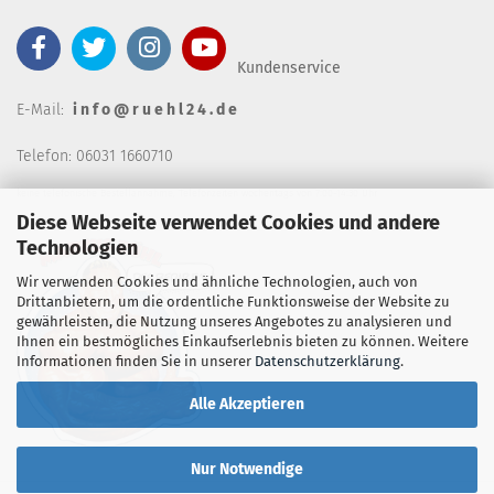
Kundenservice
E-Mail:
i n f o @ r u e h l 2 4 . d e
Telefon: 06031 1660710
keine telefonische Bestellannahm
e, Telefonzeiten wochentags von 7:00-14:30 Uhr
Diese Webseite verwendet Cookies und andere
Technologien
Wir verwenden Cookies und ähnliche Technologien, auch von
Drittanbietern, um die ordentliche Funktionsweise der Website zu
gewährleisten, die Nutzung unseres Angebotes zu analysieren und
Ihnen ein bestmögliches Einkaufserlebnis bieten zu können. Weitere
Informationen finden Sie in unserer
Datenschutzerklärung
.
Alle Akzeptieren
Nur Notwendige