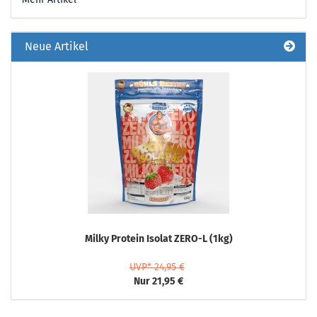
Neue Artikel
Milky Protein Isolat ZERO-L (1kg)
UVP* 24,95 €
Nur 21,95 €