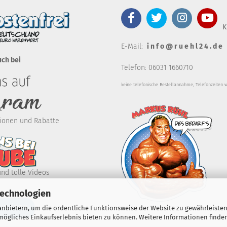
K
E-Mail:
i n f o @ r u e h l 2 4 . d e
uch bei
Telefon: 06031 1660710
keine telefonische Bestellannahm
e, Telefonzeiten 
ktionen und Rabatte
und tolle Videos
Technologien
RKLÄREN
nbietern, um die ordentliche Funktionsweise der Website zu gewährleisten
ögliches Einkaufserlebnis bieten zu können. Weitere Informationen finden