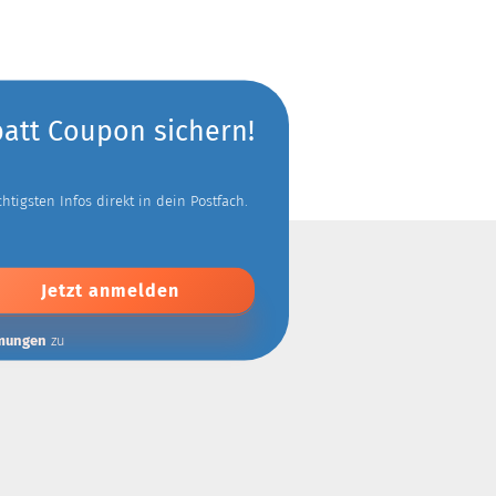
batt Coupon sichern!
tigsten Infos direkt in dein Postfach.
mungen
zu