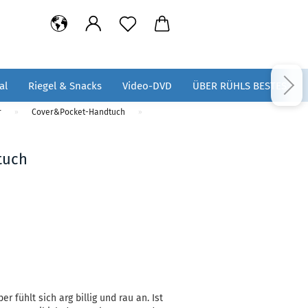
al
Riegel & Snacks
Video-DVD
ÜBER RÜHLS BESTES
r
Cover&Pocket-Handtuch
»
»
tuch
er fühlt sich arg billig und rau an. Ist