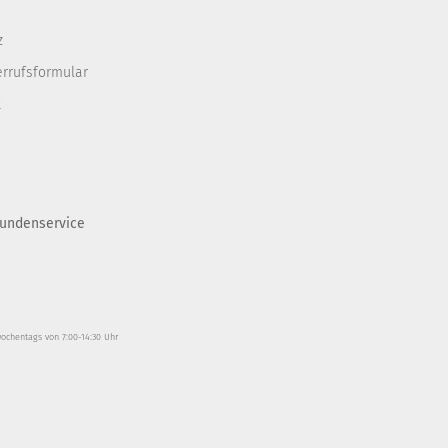
z
errufsformular
t
undenservice
wochentags von 7:00-14:30 Uhr