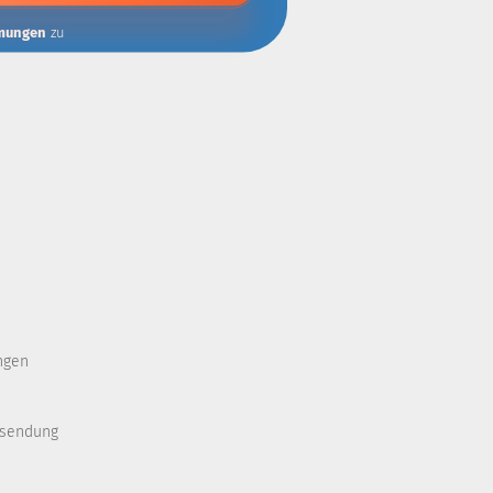
mungen
zu
ngen
ksendung