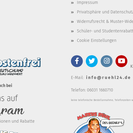
Impressum
Privatsphäre und Datenschut
Widerrufsrecht & Muster-Wid
Schüler- und Studentenrabat
Cookie Einstellungen
K
E-Mail:
i n f o @ r u e h l 2 4 . d e
uch bei
Telefon: 06031 1660710
keine telefonische Bestellannahm
e, Telefonzeiten 
ktionen und Rabatte