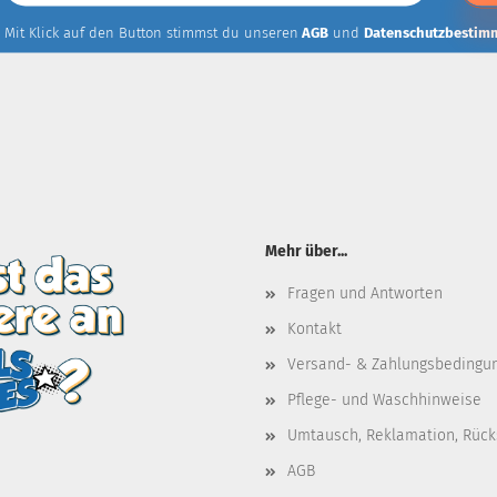
Mail-
Addresse
Mit Klick auf den Button stimmst du unseren
AGB
und
Datenschutzbestim
Mehr über...
Fragen und Antworten
Kontakt
Versand- & Zahlungsbedingu
Pflege- und Waschhinweise
Umtausch, Reklamation, Rüc
AGB