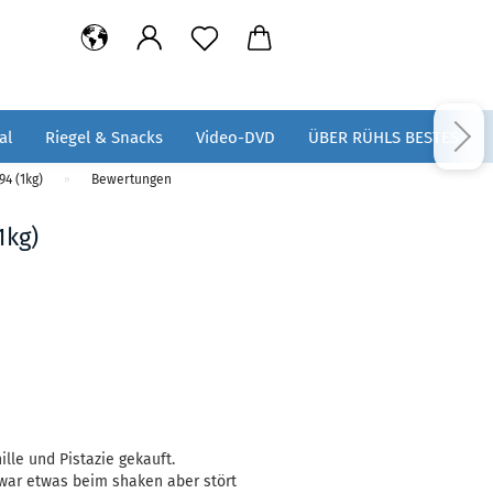
al
Riegel & Snacks
Video-DVD
ÜBER RÜHLS BESTES
94 (1kg)
Bewertungen
»
1kg)
lle und Pistazie gekauft.
zwar etwas beim shaken aber stört