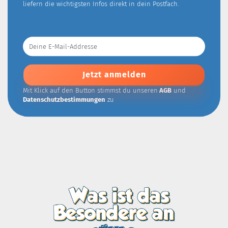
liefern die wichtigsten Infos direkt in dein Postfach.
Deine
E-
Mail-
Addresse
Mit Klick auf den Button stimmst du unseren
AGB
und
Datenschutzbestimmungen
zu