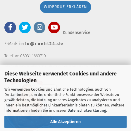
WIDERRUF ERKLÄREN
Kundenservice
E-Mail:
i n f o @ r u e h l 2 4 . d e
Telefon: 06031 1660710
keine telefonische Bestellannahm
e, Telefonzeiten wochentags von 7:00-14:30 Uhr
Diese Webseite verwendet Cookies und andere
Technologien
Wir verwenden Cookies und ähnliche Technologien, auch von
Drittanbietern, um die ordentliche Funktionsweise der Website zu
gewährleisten, die Nutzung unseres Angebotes zu analysieren und
Ihnen ein bestmögliches Einkaufserlebnis bieten zu können. Weitere
Informationen finden Sie in unserer
Datenschutzerklärung
.
Alle Akzeptieren