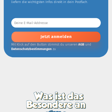
liefern die wichtigsten Infos direkt in dein Postfach.
Deine
E-
Mail-
Addresse
Mit Klick auf den Button stimmst du unseren
AGB
und
Datenschutzbestimmungen
zu