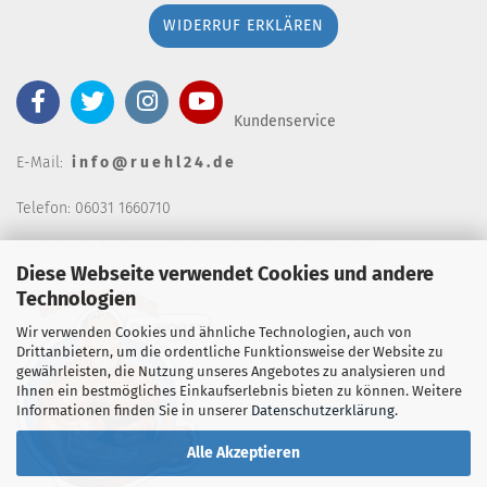
WIDERRUF ERKLÄREN
Kundenservice
E-Mail:
i n f o @ r u e h l 2 4 . d e
Telefon: 06031 1660710
keine telefonische Bestellannahm
e, Telefonzeiten wochentags von 7:00-14:30 Uhr
Diese Webseite verwendet Cookies und andere
Technologien
Wir verwenden Cookies und ähnliche Technologien, auch von
Drittanbietern, um die ordentliche Funktionsweise der Website zu
gewährleisten, die Nutzung unseres Angebotes zu analysieren und
Ihnen ein bestmögliches Einkaufserlebnis bieten zu können. Weitere
Informationen finden Sie in unserer
Datenschutzerklärung
.
Alle Akzeptieren