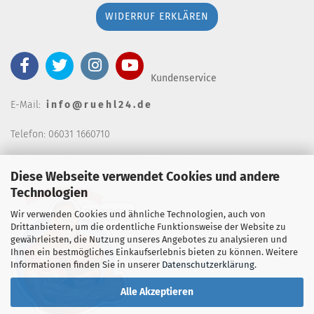
WIDERRUF ERKLÄREN
Kundenservice
E-Mail:
i n f o @ r u e h l 2 4 . d e
Telefon: 06031 1660710
keine telefonische Bestellannahm
e, Telefonzeiten wochentags von 7:00-14:30 Uhr
Diese Webseite verwendet Cookies und andere
Technologien
Wir verwenden Cookies und ähnliche Technologien, auch von
Drittanbietern, um die ordentliche Funktionsweise der Website zu
gewährleisten, die Nutzung unseres Angebotes zu analysieren und
Ihnen ein bestmögliches Einkaufserlebnis bieten zu können. Weitere
Informationen finden Sie in unserer
Datenschutzerklärung
.
Alle Akzeptieren