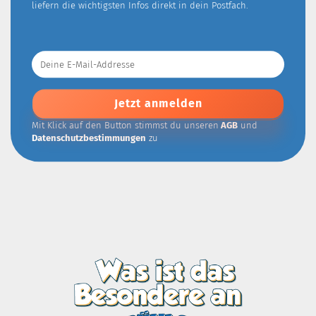
liefern die wichtigsten Infos direkt in dein Postfach.
Deine
E-
Mail-
Addresse
Mit Klick auf den Button stimmst du unseren
AGB
und
Datenschutzbestimmungen
zu