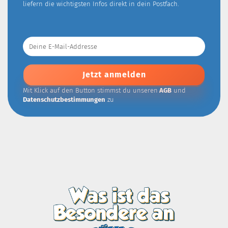
liefern die wichtigsten Infos direkt in dein Postfach.
Deine
E-
Mail-
Addresse
Mit Klick auf den Button stimmst du unseren
AGB
und
Datenschutzbestimmungen
zu