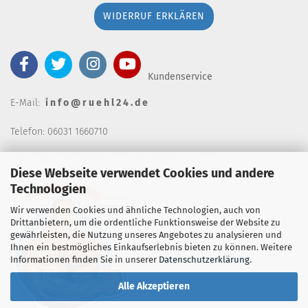
WIDERRUF ERKLÄREN
Kundenservice
E-Mail:
i n f o @ r u e h l 2 4 . d e
Telefon: 06031 1660710
keine telefonische Bestellannahm
e, Telefonzeiten wochentags von 7:00-14:30 Uhr
Diese Webseite verwendet Cookies und andere
Technologien
Wir verwenden Cookies und ähnliche Technologien, auch von
Drittanbietern, um die ordentliche Funktionsweise der Website zu
gewährleisten, die Nutzung unseres Angebotes zu analysieren und
Ihnen ein bestmögliches Einkaufserlebnis bieten zu können. Weitere
Informationen finden Sie in unserer
Datenschutzerklärung
.
Alle Akzeptieren