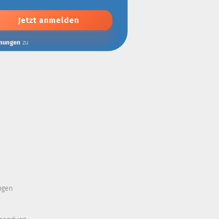
mungen
zu
ngen