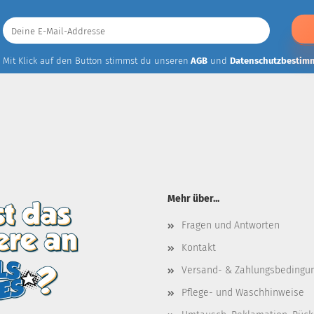
Deine
E-
Mail-
Addresse
Mit Klick auf den Button stimmst du unseren
AGB
und
Datenschutzbestim
Mehr über...
Fragen und Antworten
Kontakt
Versand- & Zahlungsbedingu
Pflege- und Waschhinweise