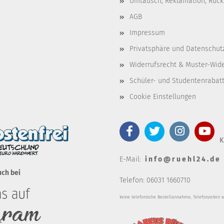
Umtausch, Reklamation, Rüc
AGB
Impressum
Privatsphäre und Datenschut
Widerrufsrecht & Muster-Wid
Schüler- und Studentenrabat
Cookie Einstellungen
K
E-Mail:
i n f o @ r u e h l 2 4 . d e
uch bei
Telefon: 06031 1660710
keine telefonische Bestellannahm
e, Telefonzeiten 