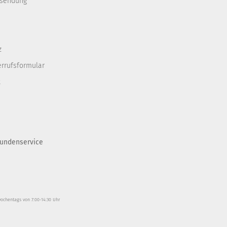
ksendung
z
errufsformular
t
undenservice
wochentags von 7:00-14:30 Uhr