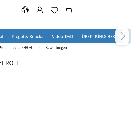
al
Riegel & Snacks
Video-DVD
ÜBER RÜHLS BESTES
rotein Isolat ZERO-L
Bewertungen
»
 ZERO-L