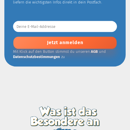
liefern die wichtigsten Infos direkt in dein Postfach.
Deine
E-
Mail-
Addresse
Mit Klick auf den Button stimmst du unseren
AGB
und
Datenschutzbestimmungen
zu