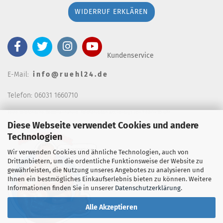
WIDERRUF ERKLÄREN
Kundenservice
E-Mail:
i n f o @ r u e h l 2 4 . d e
Telefon: 06031 1660710
keine telefonische Bestellannahm
e, Telefonzeiten wochentags von 7:00-14:30 Uhr
Diese Webseite verwendet Cookies und andere
Technologien
Wir verwenden Cookies und ähnliche Technologien, auch von
Drittanbietern, um die ordentliche Funktionsweise der Website zu
gewährleisten, die Nutzung unseres Angebotes zu analysieren und
Ihnen ein bestmögliches Einkaufserlebnis bieten zu können. Weitere
Informationen finden Sie in unserer
Datenschutzerklärung
.
Alle Akzeptieren