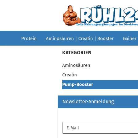
Protein
Aminosäuren | Creatin | Booster
Gainer
KATEGORIEN
Aminosäuren
Creatin
Pump-Booster
Newsletter-Anmeldung
WEITER
E-
ZUR
Mail
NEWSLETTER-