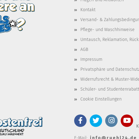
Kontakt
Versand- & Zahlungsbedingu
Pflege- und Waschhinweise
Umtausch, Reklamation, Rüc
AGB
Impressum
Privatsphäre und Datenschut
Widerrufsrecht & Muster-Wid
Schüler- und Studentenrabat
Cookie Einstellungen
K
E-Mail:
i n f o @ r u e h l 2 4 . d e