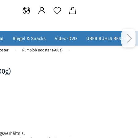
al
Riegel & Snacks
Video-DVD
ÜBER RÜHLS BESTES
oster
Pumpjob Booster (400g)
»
»
00g)
gsverhältnis.