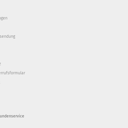
ngen
ksendung
z
errufsformular
t
undenservice