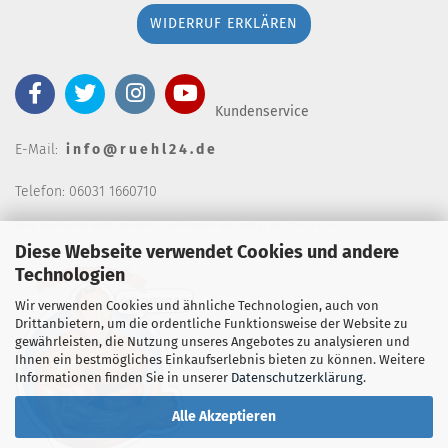
WIDERRUF ERKLÄREN
Kundenservice
E-Mail:
i n f o @ r u e h l 2 4 . d e
Telefon: 06031 1660710
keine telefonische Bestellannahm
e, Telefonzeiten wochentags von 7:00-14:30 Uhr
Diese Webseite verwendet Cookies und andere
Technologien
Wir verwenden Cookies und ähnliche Technologien, auch von
Drittanbietern, um die ordentliche Funktionsweise der Website zu
gewährleisten, die Nutzung unseres Angebotes zu analysieren und
Ihnen ein bestmögliches Einkaufserlebnis bieten zu können. Weitere
Informationen finden Sie in unserer
Datenschutzerklärung
.
Alle Akzeptieren