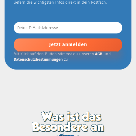
liefern die wichtigsten Infos direkt in dein Postfach.
Deine
E-
Mail-
Addresse
Mit Klick auf den Button stimmst du unseren
AGB
und
Datenschutzbestimmungen
zu