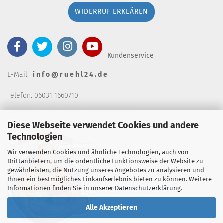
WIDERRUF ERKLÄREN
Kundenservice
E-Mail:
i n f o @ r u e h l 2 4 . d e
Telefon: 06031 1660710
keine telefonische Bestellannahm
e, Telefonzeiten wochentags von 7:00-14:30 Uhr
Diese Webseite verwendet Cookies und andere
Technologien
Wir verwenden Cookies und ähnliche Technologien, auch von
Drittanbietern, um die ordentliche Funktionsweise der Website zu
gewährleisten, die Nutzung unseres Angebotes zu analysieren und
Ihnen ein bestmögliches Einkaufserlebnis bieten zu können. Weitere
Informationen finden Sie in unserer
Datenschutzerklärung
.
Alle Akzeptieren