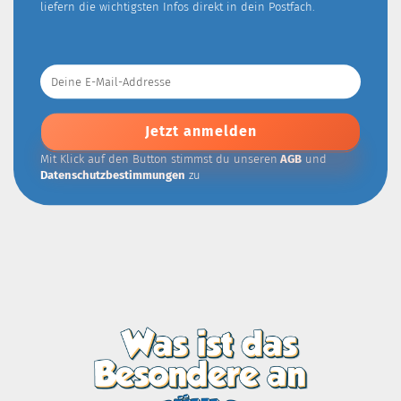
liefern die wichtigsten Infos direkt in dein Postfach.
Deine
E-
Mail-
Addresse
Mit Klick auf den Button stimmst du unseren
AGB
und
Datenschutzbestimmungen
zu