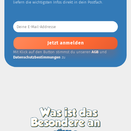
liefern die wichtigsten Infos direkt in dein Postfach.
Deine
E-
Mail-
Addresse
Mit Klick auf den Button stimmst du unseren
AGB
und
Datenschutzbestimmungen
zu