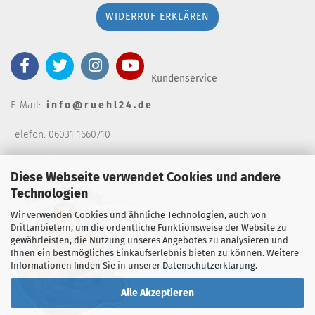
WIDERRUF ERKLÄREN
Kundenservice
E-Mail:
i n f o @ r u e h l 2 4 . d e
Telefon: 06031 1660710
keine telefonische Bestellannahm
e, Telefonzeiten wochentags von 7:00-14:30 Uhr
Diese Webseite verwendet Cookies und andere
Technologien
Wir verwenden Cookies und ähnliche Technologien, auch von
Drittanbietern, um die ordentliche Funktionsweise der Website zu
gewährleisten, die Nutzung unseres Angebotes zu analysieren und
Ihnen ein bestmögliches Einkaufserlebnis bieten zu können. Weitere
Informationen finden Sie in unserer
Datenschutzerklärung
.
Alle Akzeptieren