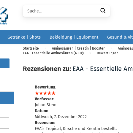
Suche...
Getränke | Shots
Bekleidung | Equipment
Gesund & vit
Startseite
Aminosäuren | Creatin | Booster
Aminosä
»
»
EAA - Essentielle Aminosäuren (400g)
Bewertungen
»
Rezensionen zu:
EAA - Essentielle A
Bewertung
Verfasser:
Julian Stein
Datum:
Mittwoch, 7. Dezember 2022
Rezension:
EAA’s Tropical, Kirsche und Kreatin bestellt.