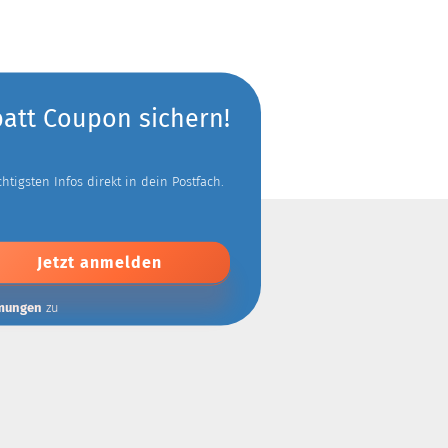
batt Coupon sichern!
tigsten Infos direkt in dein Postfach.
mungen
zu