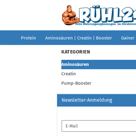
Protein
Aminosäuren | Creatin | Booster
Gainer
KATEGORIEN
Aminosäuren
Creatin
Pump-Booster
Newsletter-Anmeldung
WEITER
E-
ZUR
Mail
NEWSLETTER-