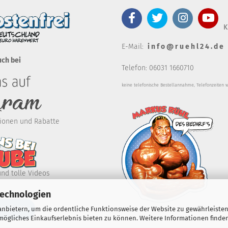
K
E-Mail:
i n f o @ r u e h l 2 4 . d e
uch bei
Telefon: 06031 1660710
keine telefonische Bestellannahm
e, Telefonzeiten 
ktionen und Rabatte
und tolle Videos
Technologien
RKLÄREN
nbietern, um die ordentliche Funktionsweise der Website zu gewährleisten
ögliches Einkaufserlebnis bieten zu können. Weitere Informationen finden