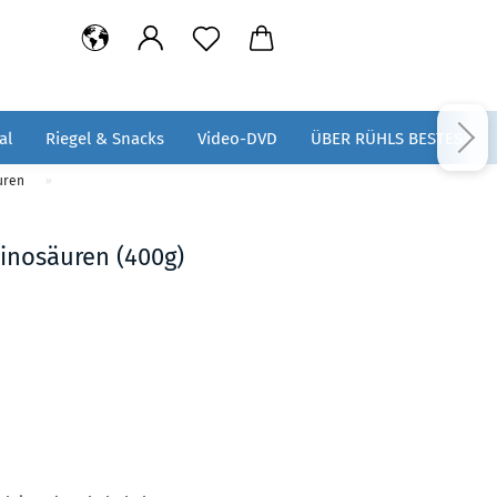
al
Riegel & Snacks
Video-DVD
ÜBER RÜHLS BESTES
uren
»
minosäuren (400g)