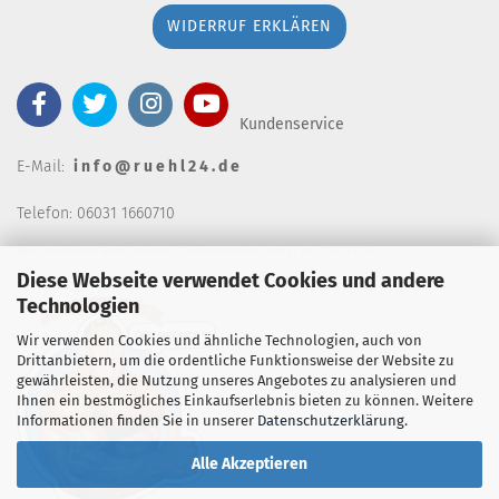
WIDERRUF ERKLÄREN
Kundenservice
E-Mail:
i n f o @ r u e h l 2 4 . d e
Telefon: 06031 1660710
keine telefonische Bestellannahm
e, Telefonzeiten wochentags von 7:00-14:30 Uhr
Diese Webseite verwendet Cookies und andere
Technologien
Wir verwenden Cookies und ähnliche Technologien, auch von
Drittanbietern, um die ordentliche Funktionsweise der Website zu
gewährleisten, die Nutzung unseres Angebotes zu analysieren und
Ihnen ein bestmögliches Einkaufserlebnis bieten zu können. Weitere
Informationen finden Sie in unserer
Datenschutzerklärung
.
Alle Akzeptieren