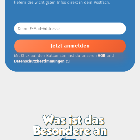
liefern die wichtigsten Infos direkt in dein Postfach.
Deine
E-
Mail-
Addresse
Mit Klick auf den Button stimmst du unseren
AGB
und
Datenschutzbestimmungen
zu