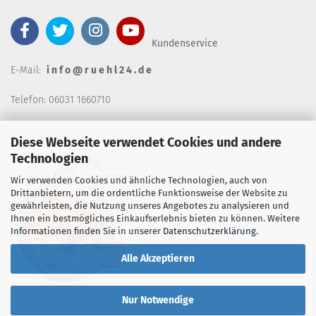
Kundenservice
E-Mail:
i n f o @ r u e h l 2 4 . d e
Telefon: 06031 1660710
keine telefonische Bestellannahm
e, Telefonzeiten wochentags von 7:00-14:30 Uhr
Diese Webseite verwendet Cookies und andere
Technologien
Wir verwenden Cookies und ähnliche Technologien, auch von
Drittanbietern, um die ordentliche Funktionsweise der Website zu
gewährleisten, die Nutzung unseres Angebotes zu analysieren und
Ihnen ein bestmögliches Einkaufserlebnis bieten zu können. Weitere
Informationen finden Sie in unserer
Datenschutzerklärung
.
Alle Akzeptieren
Nur Notwendige