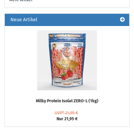
Neue Artikel
Milky Protein Isolat ZERO-L (1kg)
UVP* 24,95 €
Nur 21,95 €