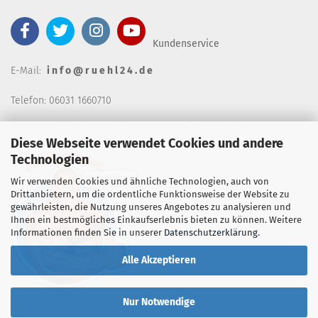
Kundenservice
E-Mail:
i n f o @ r u e h l 2 4 . d e
Telefon: 06031 1660710
keine telefonische Bestellannahm
e, Telefonzeiten wochentags von 7:00-14:30 Uhr
Diese Webseite verwendet Cookies und andere
Technologien
Wir verwenden Cookies und ähnliche Technologien, auch von
Drittanbietern, um die ordentliche Funktionsweise der Website zu
gewährleisten, die Nutzung unseres Angebotes zu analysieren und
Ihnen ein bestmögliches Einkaufserlebnis bieten zu können. Weitere
Informationen finden Sie in unserer
Datenschutzerklärung
.
Alle Akzeptieren
Nur Notwendige