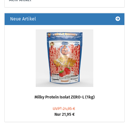
Neue Artikel
Milky Protein Isolat ZERO-L (1kg)
UVP* 24,95 €
Nur 21,95 €