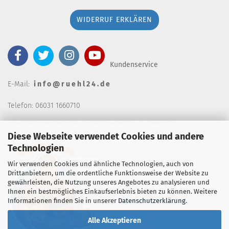
WIDERRUF ERKLÄREN
Kundenservice
E-Mail:
i n f o @ r u e h l 2 4 . d e
Telefon: 06031 1660710
keine telefonische Bestellannahm
e, Telefonzeiten wochentags von 7:00-14:30 Uhr
Diese Webseite verwendet Cookies und andere
Technologien
Wir verwenden Cookies und ähnliche Technologien, auch von
Drittanbietern, um die ordentliche Funktionsweise der Website zu
gewährleisten, die Nutzung unseres Angebotes zu analysieren und
Ihnen ein bestmögliches Einkaufserlebnis bieten zu können. Weitere
Informationen finden Sie in unserer
Datenschutzerklärung
.
Alle Akzeptieren