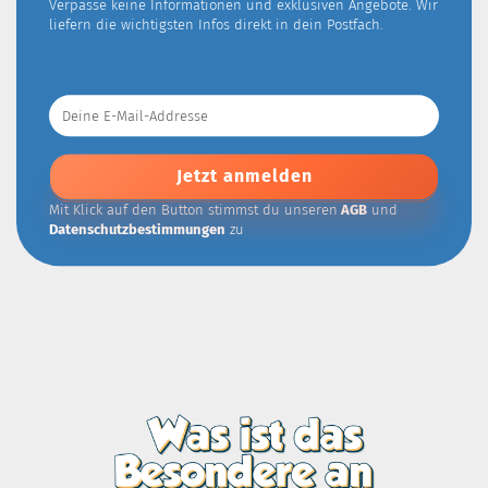
Verpasse keine Informationen und exklusiven Angebote. Wir
liefern die wichtigsten Infos direkt in dein Postfach.
Deine
E-
Mail-
Addresse
Mit Klick auf den Button stimmst du unseren
AGB
und
Datenschutzbestimmungen
zu