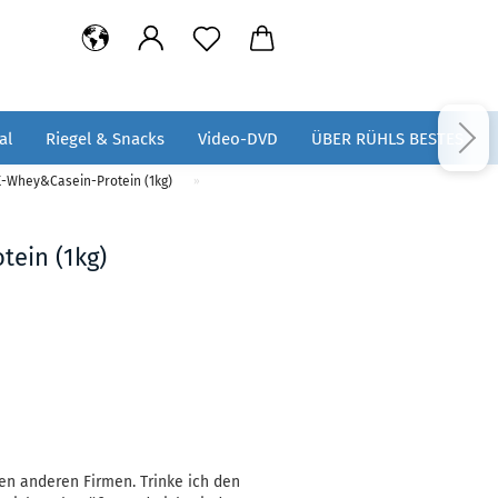
al
Riegel & Snacks
Video-DVD
ÜBER RÜHLS BESTES
K-Whey&Casein-Protein (1kg)
»
ein (1kg)
den anderen Firmen. Trinke ich den