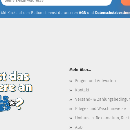
E-
Mail-
Addresse
Mit Klick auf den Button stimmst du unseren
AGB
und
Datenschutzbestim
Mehr über...
Fragen und Antworten
Kontakt
Versand- & Zahlungsbedingu
Pflege- und Waschhinweise
Umtausch, Reklamation, Rüc
AGB