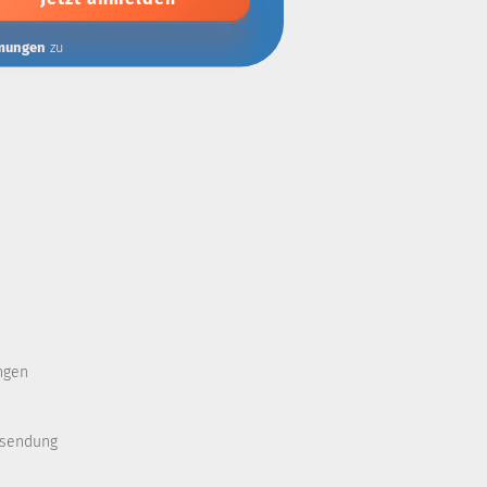
mungen
zu
ngen
ksendung