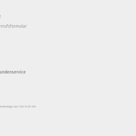
z
errufsformular
t
undenservice
wochentags von 7:00-14:30 Uhr