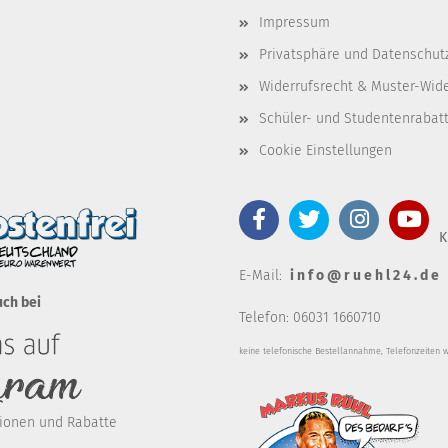
Impressum
Privatsphäre und Datenschut
Widerrufsrecht & Muster-Wid
Schüler- und Studentenrabat
Cookie Einstellungen
K
E-Mail:
i n f o @ r u e h l 2 4 . d e
uch bei
Telefon: 06031 1660710
keine telefonische Bestellannahm
e, Telefonzeiten 
ktionen und Rabatte