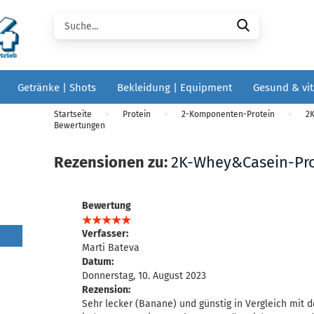
Suche...
Getränke | Shots
Bekleidung | Equipment
Gesund & vit
Startseite
Protein
2-Komponenten-Protein
2
»
»
»
Bewertungen
Rezensionen zu:
2K-Whey&Casein-Prot
Bewertung
Verfasser:
Marti Bateva
Datum:
Donnerstag, 10. August 2023
Rezension:
Sehr lecker (Banane) und günstig in Vergleich mit 